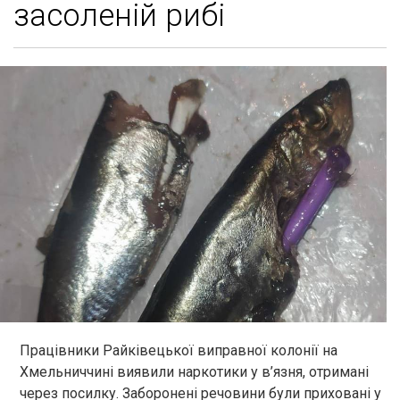
засоленій рибі
Працівники Райківецької виправної колонії на
Хмельниччині виявили наркотики у в’язня, отримані
через посилку. Заборонені речовини були приховані у