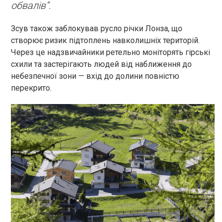
обвалів”.
Зсув також заблокував русло річки Лонза, що
створює ризик підтоплень навколишніх територій.
Через це надзвичайники ретельно моніторять гірські
схили та застерігають людей від наближення до
небезпечної зони — вхід до долини повністю
перекрито.