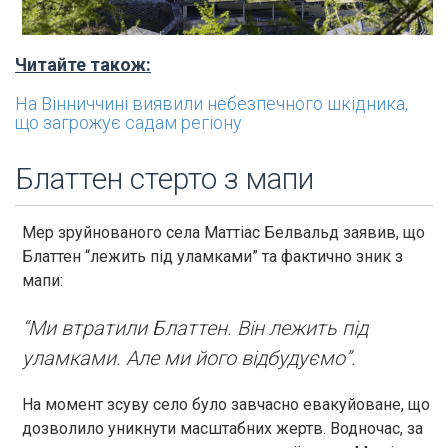
Читайте також:
На Вінниччині виявили небезпечного шкідника,
що загрожує садам регіону
Блаттен стерто з мапи
Мер зруйнованого села Маттіас Белвальд заявив, що
Блаттен “лежить під уламками” та фактично зник з
мапи:
“Ми втратили Блаттен. Він лежить під
уламками. Але ми його відбудуємо”.
На момент зсуву село було завчасно евакуйоване, що
дозволило уникнути масштабних жертв. Водночас, за