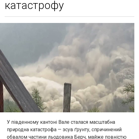
катастрофу
У південному кантоні Вале сталася масштабна
природна катастрофа — зсув ґрунту, спричинений
обвалом частини льодовика Берч, майже повністю