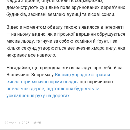
Кадри з дронів, опубліковані в соцмережах,
демонструють суцільне поле зруйнованих дерев’яних
будинків, засипані землею вулиці та лісові схили.
Відео з моментом обвалу також з'явилося в інтернеті
— на ньому видно, як з гірської вершини обрушується
масив льоду, тягнучи за собою каміння й ґрунт, і за
кілька секунд утворюється величезна хмара пилу, яка
накриває все навколо.
Нагадаймо, що природна стихія нагадує про себе й на
Вінниччині. Зокрема у
Вінниці упродовж травня
випало три місячні норми опадів
, що спричинило
повалення дерев, підтоплення будівель та
ускладнення руху на дорогах
.
29 травня 2025 - 16:25