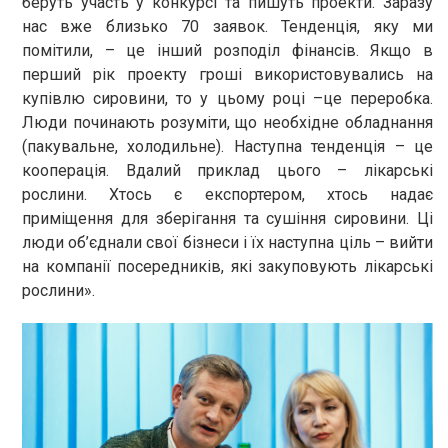
беруть участь у конкурсі та пишуть проекти. Заразу
нас вже близько 70 заявок. Тенденція, яку ми
помітили, – це інший розподіл фінансів. Якщо в
перший рік проекту гроші використовувались на
купівлю сировини, то у цьому році –це переробка.
Люди починають розуміти, що необхідне обладнання
(пакувальне, холодильне). Наступна тенденція – це
кооперація. Вдалий приклад цього – лікарські
рослини. Хтось є експортером, хтось надає
приміщення для зберігання та сушіння сировини. Ці
люди об’єднали свої бізнеси і їх наступна ціль – вийти
на компанії посередників, які закуповують лікарські
рослини».