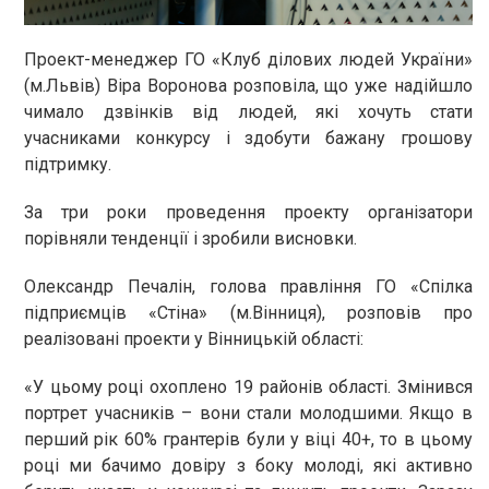
Проект-менеджер ГО «Клуб ділових людей України»
(м.Львів) Віра Воронова розповіла, що уже надійшло
чимало дзвінків від людей, які хочуть стати
учасниками конкурсу і здобути бажану грошову
підтримку.
За три роки проведення проекту організатори
порівняли тенденції і зробили висновки.
Олександр Печалін, голова правління ГО «Спілка
підприємців «Стіна» (м.Вінниця), розповів про
реалізовані проекти у Вінницькій області:
«У цьому році охоплено 19 районів області. Змінився
портрет учасників – вони стали молодшими. Якщо в
перший рік 60% грантерів були у віці 40+, то в цьому
році ми бачимо довіру з боку молоді, які активно