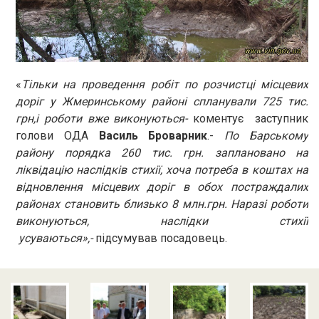
«
Тільки на проведення робіт по розчистці місцевих
доріг у Жмеринському районі спланували 725 тис.
грн,і роботи вже виконуються-
коментує заступник
голови ОДА
Василь Броварник
.-
По Барському
району порядка 260 тис. грн. заплановано на
ліквідацію наслідків стихії, хоча потреба в коштах на
відновлення місцевих доріг в обох постраждалих
районах становить близько 8 млн.грн. Наразі роботи
виконуються, наслідки стихії
усуваються»,-
підсумував посадовець.