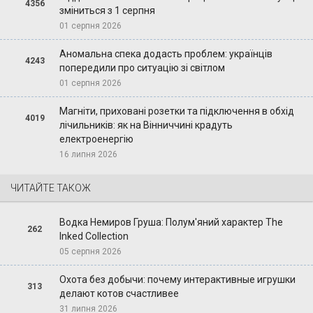
4356
зміниться з 1 серпня
01 серпня 2026
Аномальна спека додасть проблем: українців
4243
попередили про ситуацію зі світлом
01 серпня 2026
Магніти, приховані розетки та підключення в обхід
4019
лічильників: як на Вінниччині крадуть
електроенергію
16 липня 2026
ЧИТАЙТЕ ТАКОЖ
Водка Немиров Груша: Полум'яний характер The
262
Inked Collection
05 серпня 2026
Охота без добычи: почему интерактивные игрушки
313
делают котов счастливее
31 липня 2026