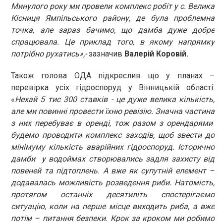
Минулого року ми провели комплекс робіт у с. Велика
Кісниця Ямпільського району, де була проблемна
точка, але зараз бачимо, що дамба дуже добре
спрацювала. Це приклад того, в якому напрямку
потрібно рухатись»,-
зазначив
Валерій Коровій
.
Також голова ОДА підкреслив що у планах –
перевірка усіх гідроспоруд у Вінницькій області:
«
Нехай 5 тис 300 ставків - це дуже велика кількість,
але ми повинні провести їхню ревізію. Значна частина
з них перебуває в оренді, тож разом з орендарями
будемо проводити комплекс заходів, щоб звести до
мінімуму кількість аварійних гідроспоруд. Історично
дамби у водоймах створювались задля захисту від
повеней та підтоплень. А вже як супутній елемент –
додавалась можливість розведення риби. Натомість,
протягом останніх десятиліть спостерігаємо
ситуацію, коли на перше місце виходить риба, а вже
потім – питання безпеки. Крок за кроком ми робимо