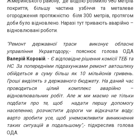
Жмеринського району, де водою розмило 980 метрів
покриття, більшу частина узбіччя та металеве
огородження протяжністю біля 300 метрів, протягом
доби було відновлено. Наразі тут тривають аварійно –
відновлювані роботи.
"Ремонт державної траси виконує обласне
управління Укравтодору
,- пояснює голова ОДА
Валерій Коровій
. -
Є відповідне рішення
комісії
ТЕБ та
НС
.
За попередніми підрахунками ремонт автошляху
обійдеться в суму більш як 10 мільйонів гривень.
Гроші виділять з державного бюджету. На даний час
проводиться цілий комплекс аварійно –
відновлювальних робіт. Але ж ми маємо не тільки
подбати про те, щоб надати першу допомогу
населенню, розчистити дороги чи відкачати воду:
варто зробити усе, щоб унеможливити виникнення
таких ситуацій в подальшому",-
підкреслив голова
ОДА.