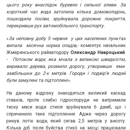
цього року внаслідок буревію і сильної зливи. За
короткий час вода затопила кілька домоволодінь,
пошкодила посіви, зруйнувала дорожнє покриття,
перекривши рух автомобільного транспорту.
«
За неповну добу 5 червня у цих населених пунктах
випала місячна норма опадів,-
коментує начальник
Жмеринського райавтодору
Олександр Навроцький
.
-
Потоком води, яка мчала з великою швидкістю,
виривало дерева, розмило дорогу, утворивши ями
завбільшки до 2-х метрів
.
Городи і подвір’я людей
були замулені та підтоплені».
На даному відрізку знаходиться великий каскад
ставків, проте слабкі гідроспоруди не витримали
тиску маси води: стихія зруйнувала 6 дамб, що і
спричинило таке підтоплення. Адже через дорогу
ринув потік води, який сягав 2,5 метрів у висоту.
Кілька діб після буйства стихії на місці працювали