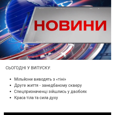
СЬОГОДНІ У ВИПУСКУ:
Мільйони виводять з «тіні»
Друге життя - занедбаному скверу
Спецпризначенці зійшлись у двобоях
Краса тіла та сила духу