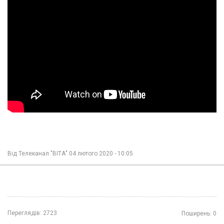
Від
Телеканал "ВІТА"
04 лютого 2020 - 10:05
Переглядів:
2723
Поширень:
0