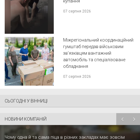
купання
07 серпня 2026
Міжрегіональний координаційний
гумштаб передав військовим
зв’язківцям вантажний
автомобіль та спеціалізоване
обладнання
07 серпня 2026
СЬОГОДНІ У ВІННИЦІ
НОВИНИ КОМПАНІЙ
Чому одна й та сама піца в різних закладах має зовсім