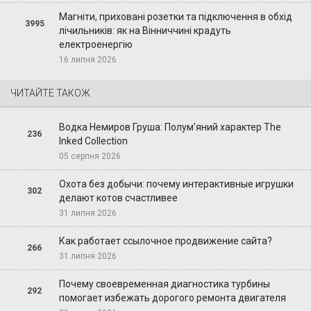
Магніти, приховані розетки та підключення в обхід
3995
лічильників: як на Вінниччині крадуть
електроенергію
16 липня 2026
ЧИТАЙТЕ ТАКОЖ
Водка Немиров Груша: Полум'яний характер The
236
Inked Collection
05 серпня 2026
Охота без добычи: почему интерактивные игрушки
302
делают котов счастливее
31 липня 2026
Как работает ссылочное продвижение сайта?
266
31 липня 2026
Почему своевременная диагностика турбины
292
помогает избежать дорогого ремонта двигателя