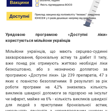
Урядовою програмою «Доступні ліки»
користуються мільйони українців
Мільйони українців, що мають серцево-судинні
захворювання, бронхіальну астму та діабет ІІ типу,
вже понад рік отримують життєво необхідні ліки
безкоштовно, або з незначною доплатою за
програмою «Доступні ліки». Це 239 препаратів, 47 з
яких є повністю безоплатними. В результаті за рік
роботи програми на 4,2% знизилась кількість
викликів швидкої допомоги за підозрою на інсульт
чи інфаркт, майже на 6% - кількість викликів швидкої
для людей з приступами бронхіальної астми,
чисельність пацієнтів з нормалізованим цукром у