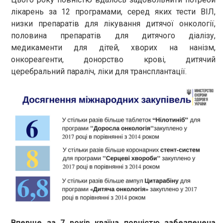
лікарень за 12 програмами, серед яких тести ВІЛ,
низки препаратів для лікування дитячої онкології,
половина препаратів для дитячого діалізу,
медикаменти для дітей, хворих на нанізм,
онкореагенти, донорство крові, дитячий
церебральний параліч, ліки для трансплантації.
Вперше за 7 років країна повністю забезпечена