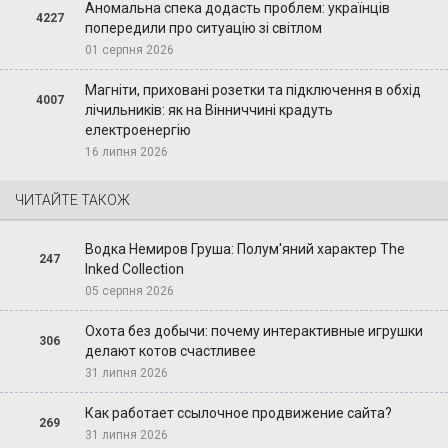
Аномальна спека додасть проблем: українців
4227
попередили про ситуацію зі світлом
01 серпня 2026
Магніти, приховані розетки та підключення в обхід
4007
лічильників: як на Вінниччині крадуть
електроенергію
16 липня 2026
ЧИТАЙТЕ ТАКОЖ
Водка Немиров Груша: Полум'яний характер The
247
Inked Collection
05 серпня 2026
Охота без добычи: почему интерактивные игрушки
306
делают котов счастливее
31 липня 2026
Как работает ссылочное продвижение сайта?
269
31 липня 2026