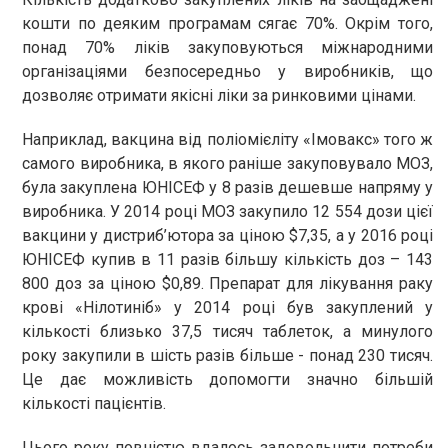
кошти по деяким програмам сягає 70%. Окрім того,
понад 70% ліків закуповуються міжнародними
організаціями безпосередньо у виробників, що
дозволяє отримати якісні ліки за ринковими цінами.
Наприклад, вакцина від поліомієліту «Імовакс» того ж
самого виробника, в якого раніше закуповувало МОЗ,
була закуплена ЮНІСЕФ у 8 разів дешевше напряму у
виробника. У 2014 році МОЗ закупило 12 554 дози цієї
вакцини у дистриб’ютора за ціною $7,35, а у 2016 році
ЮНІСЕФ купив в 11 разів більшу кількість доз – 143
800 доз за ціною $0,89. Препарат для лікування раку
крові «Нілотиніб» у 2014 році був закуплений у
кількості близько 37,5 тисяч таблеток, а минулого
року закупили в шість разів більше - понад 230 тисяч.
Це дає можливість допомогти значно більшій
кількості пацієнтів.
Цього року повністю вдалось задовольнити потреби