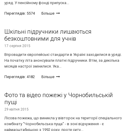
уряд. У пенсійному фонді припуска...
Переглядів: 5574
Більше
Шкільні підручники лишаються
безкоштовними для учнів
17 серпня 2015
Впровадити європейські стандарти в Україні заходилися в уряді.
На початку літа анонсували платні підручники. Втім, за декілька
місяців настрої змінилися. Ука...
Переглядів: 4182
Більше
Фото та відео пожежі у Чорнобильській
пущі
29 квітня 2015
Лісова пожежа, що виникла у вівторок на території спеціального
комбінату "Чорнобильська пуща" - в зоні відчуження - є
наймасштабнішою з 1992 року, проте ситу...