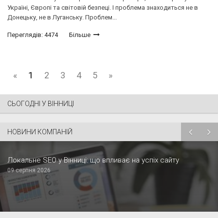
Україні, Європі та світовій безпеці. І проблема знаходиться не в
Донецьку, не в Луганську. Проблем...
Переглядів: 4474
Більше
«
1
2
3
4
5
»
СЬОГОДНІ У ВІННИЦІ
НОВИНИ КОМПАНІЙ
Локальне SEO у Вінниці: що впливає на успіх сайту
09 серпня 2026