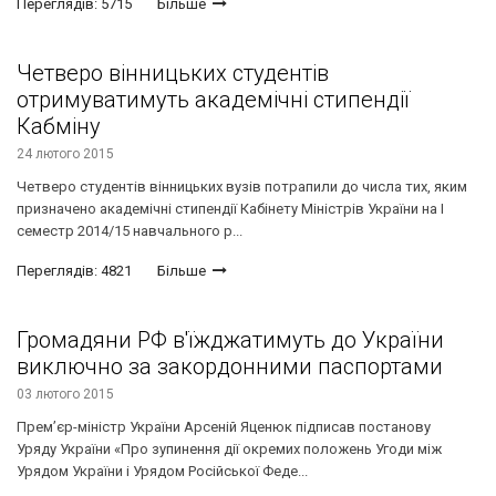
Переглядів: 5715
Більше
Четверо вінницьких студентів
отримуватимуть академічні стипендії
Кабміну
24 лютого 2015
Четверо студентів вінницьких вузів потрапили до числа тих, яким
призначено академічні стипендії Кабінету Міністрів України на I
семестр 2014/15 навчального р...
Переглядів: 4821
Більше
Громадяни РФ в'їжджатимуть до України
виключно за закордонними паспортами
03 лютого 2015
Прем’єр-міністр України Арсеній Яценюк підписав постанову
Уряду України «Про зупинення дії окремих положень Угоди між
Урядом України і Урядом Російської Феде...