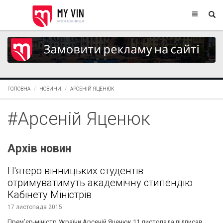
ГОЛОВНА
НОВИНИ
АРСЕНІЙ ЯЦЕНЮК
#Арсеній Яценюк
Архів новин
П'ятеро вінницьких студентів
отримуватимуть академічну стипендію
Кабінету Міністрів
17 листопада 2015
Прем’єр-міністр України Арсеній Яценюк 11 листопада підписав