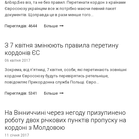
&nbsp;Без віз, та не без правил. Перетинати кордон з країнами
Євросоюзу українцям все ж потрібно маючи певний пакет
документів. Щоправда це в рази менше того...
Переглядів: 4644
Більше
З 7 квітня змінюють правила перетину
кордонів ЄС
06 квітня 2017
Зокрема, від п’ятниці, 7 квітня, особи, які перетинають зовнішні
кордони Євросоюзу будуть перевірятись ретельніше,
повідомляє Прикордонна служба Польщі. Євро...
Переглядів: 5341
Більше
На Вінниччині через негоду призупинено
роботу двох річкових пунктів пропуску на
кордоні з Молдовою
11 січня 2017