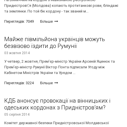
Придністров\'я (Молдова) копають протитанкові рови, бліндажі
та землянки. По той бік кордону - так званий м...
Переглядів: 7049
Більше
Майже півмільйона українців можуть
безвізово їздити до Румунії
03 жовтня 2014
У четвер, 2 жовтня, Прем’єр-міністр України Арсеній Яценюк та
Прем’єр-міністр Румунії Віктор Понта підписали Угоду між
Кабінетом Міністрів України та Урядом ...
Переглядів: 3224
Більше
КДБ анонсує провокації на вінницьких і
одеських кордонах з Придністров’ям?
05 серпня 2014
Комітет державної безпеки Придністровської Молдавської