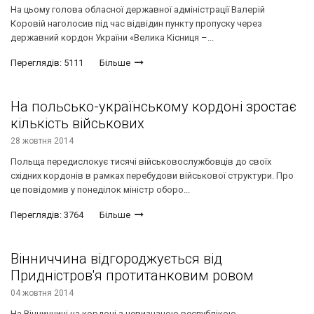
На цьому голова обласної державної адміністрації Валерій
Коровій наголосив під час відвідин пункту пропуску через
державний кордон України «Велика Кісниця –...
Переглядів: 5111
Більше
На польсько-українському кордоні зростає
кількість військових
28 жовтня 2014
Польща передислокує тисячі військовослужбовців до своїх
східних кордонів в рамках перебудови військової структури. Про
це повідомив у понеділок міністр оборо...
Переглядів: 3764
Більше
Вінниччина відгороджується від
Придністров'я протитанковим ровом
04 жовтня 2014
На Вінниччині на кордоні з невизнаною республікою