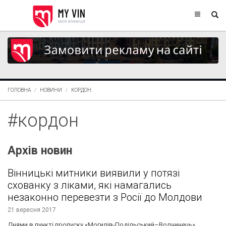
ГОЛОВНА
НОВИНИ
КОРДОН
#кордон
Архів новин
Вінницькі митники виявили у потязі
схованку з ліками, які намагались
незаконно перевезти з Росії до Молдови
21 вересня 2017
Днями в пункті пропуску «Могилів-Подільський–Волчинець»