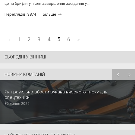
це на брифінгу після завершення засідання у...
Переглядів: 3874
Більше
«
1
2
3
4
5
6
»
СЬОГОДНІ У ВІННИЦІ
НОВИНИ КОМПАНІЙ
Як правильно обрати рукава високого тиску для
спецтехніки
30 липня 2026