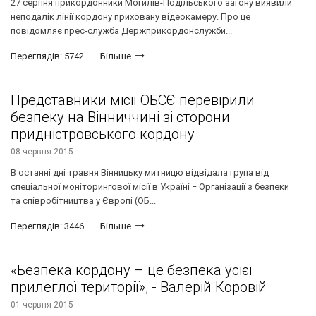
27 серпня прикордонники Могилів-Подільського загону виявили
неподалік лінії кордону приховану відеокамеру. Про це
повідомляє прес-служба Держприкордонслужби...
Переглядів: 5742
Більше
Представники місії ОБСЄ перевірили
безпеку на Вінниччині зі сторони
придністровського кордону
08 червня 2015
В останні дні травня Вінницьку митницю відвідала група від
спеціальної моніторингової місії в Україні − Організації з безпеки
та співробітництва у Європі (ОБ...
Переглядів: 3446
Більше
«Безпека кордону – це безпека усієї
прилеглої території», - Валерій Коровій
01 червня 2015