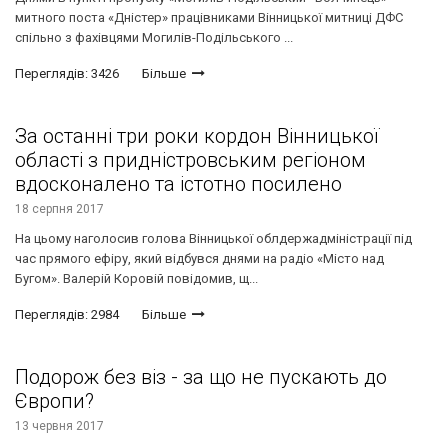
митного поста «Дністер» працівниками Вінницької митниці ДФС
спільно з фахівцями Могилів-Подільського ...
Переглядів: 3426
Більше
За останні три роки кордон Вінницької
області з придністровським регіоном
вдосконалено та істотно посилено
18 серпня 2017
На цьому наголосив голова Вінницької облдержадміністрації під
час прямого ефіру, який відбувся днями на радіо «Місто над
Бугом». Валерій Коровій повідомив, щ...
Переглядів: 2984
Більше
Подорож без віз - за що не пускають до
Європи?
13 червня 2017