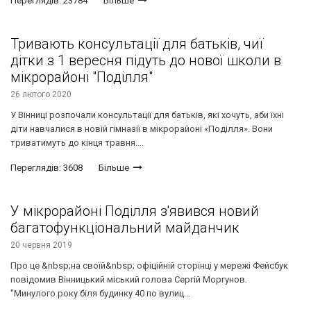
Переглядів: 23784
Більше
Тривають консультації для батьків, чиї
дітки з 1 вересня підуть до нової школи в
мікрорайоні "Поділля"
26 лютого 2020
У Вінниці розпочали консультації для батьків, які хочуть, аби їхні
діти навчалися в новій гімназії в мікрорайоні «Поділля». Вони
триватимуть до кінця травня....
Переглядів: 3608
Більше
У мікрорайоні Поділля з'явився новий
багатофункціональний майданчик
20 червня 2019
Про це &nbsp;на своїй&nbsp; офіційній сторінці у мережі Фейсбук
повідомив Вінницький міський голова Сергій Моргунов.
"Минулого року біля будинку 40 по вулиц...