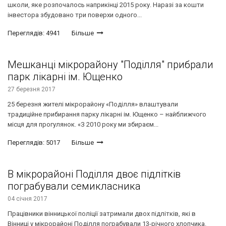
школи, яке розпочалось наприкінці 2015 року. Наразі за кошти
інвестора збудовано три поверхи одного...
Переглядів: 4941
Більше
Мешканці мікрорайону "Поділля" прибрали
парк лікарні ім. Ющенко
27 березня 2017
25 березня жителі мікрорайону «Поділля» влаштували
традиційне прибирання парку лікарні ім. Ющенко – найближчого
місця для прогулянок. «З 2010 року ми збираєм...
Переглядів: 5017
Більше
В мікрорайоні Поділля двоє підлітків
пограбували семикласника
04 січня 2017
Працівники вінницької поліції затримали двох підлітків, які в
Вінниці у мікрорайоні Поділля пограбували 13-річного хлопчика.