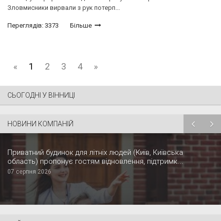
Зловмисники вирвали з рук потерп...
Переглядів: 3373
Більше
«
1
2
3
4
»
СЬОГОДНІ У ВІННИЦІ
НОВИНИ КОМПАНІЙ
Приватний будинок для літніх людей (Київ, Київська
область) пропонує гостям відновлення, підтримк...
07 серпня 2026