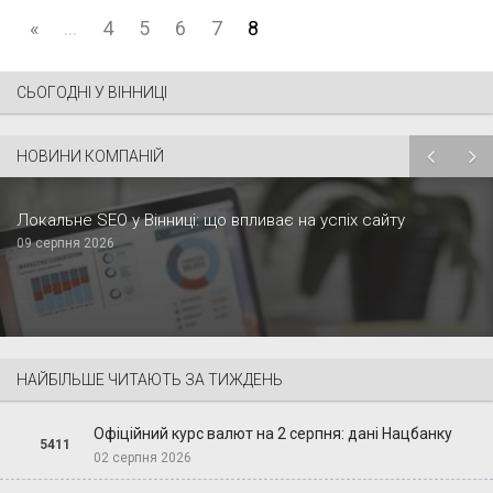
«
...
4
5
6
7
8
СЬОГОДНІ У ВІННИЦІ
НОВИНИ КОМПАНІЙ
Локальне SEO у Вінниці: що впливає на успіх сайту
09 серпня 2026
НАЙБІЛЬШЕ ЧИТАЮТЬ ЗА ТИЖДЕНЬ
Офіційний курс валют на 2 серпня: дані Нацбанку
5411
02 серпня 2026