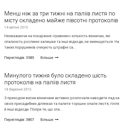
Менш ніж за три тижні на паліїв листя по
місту складено майже півсотні протоколів
14 квітня 2015
Незважаючи на покарання «гривнею» кількість вінничан, які
спалюють рослинні залишки та інші відходи, не зменшується. На
таких порушників очікують штрафні са...
Переглядів: 3585
Більше
Минулого тижня було складено шість
протоколів на паліїв листя
18 березня 2015
З приходом весни вінничани активно розпочали наводити лад на
своїх присадибних ділянках та палити торішнє опале листя, гілля
й інші відходи. Попри те, що спа...
Переглядів: 3807
Більше