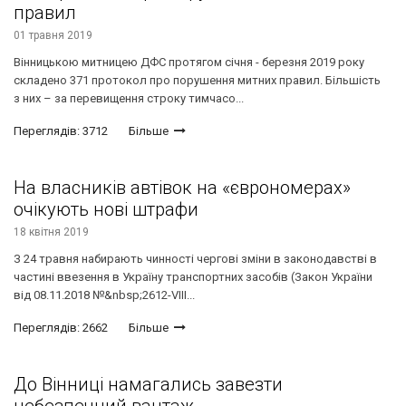
правил
01 травня 2019
Вінницькою митницею ДФС протягом січня - березня 2019 року
складено 371 протокол про порушення митних правил. Більшість
з них – за перевищення строку тимчасо...
Переглядів: 3712
Більше
На власників автівок на «єврономерах»
очікують нові штрафи
18 квітня 2019
З 24 травня набирають чинності чергові зміни в законодавстві в
частині ввезення в Україну транспортних засобів (Закон України
від 08.11.2018 №&nbsp;2612-VIII...
Переглядів: 2662
Більше
До Вінниці намагались завезти
небезпечний вантаж