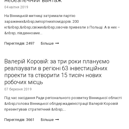
04 квітня 2019
На Вінницькій митниці затримали партію
заражених&nbsp;імпортнихпомідорів. 200
кг&nbsp;&nbsp;свіжих&nbsp;овочів привезли з Польщі. А в них –
&nbsp; південноаме...
Переглядів: 2497
Більше
Валерій Коровій: за три роки плануємо
реалізувати в регіоні 63 інвестиційних
проекти та створити 15 тисяч нових
робочих місць
07 березня 2019
Під час засідання Ради регіонального розвитку Вінницької області
&nbsp;голова Вінницької облдержадміністрації Валерій Коровій
презентував стратегічний &nbsp;...
Переглядів: 3661
Більше