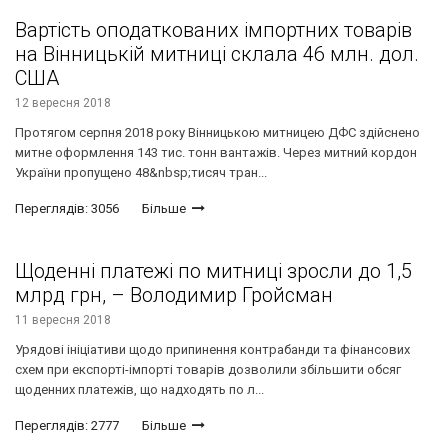
Вартість оподаткованих імпортних товарів
на Вінницькій митниці склала 46 млн. дол.
США
12 вересня 2018
Протягом серпня 2018 року Вінницькою митницею ДФС здійснено
митне оформлення 143 тис. тонн вантажів. Через митний кордон
України пропущено 48&nbsp;тисяч тран...
Переглядів: 3056
Більше
Щоденні платежі по митниці зросли до 1,5
млрд грн, – Володимир Гройсман
11 вересня 2018
Урядові ініціативи щодо припинення контрабанди та фінансових
схем при експорті-імпорті товарів дозволили збільшити обсяг
щоденних платежів, що надходять по л...
Переглядів: 2777
Більше