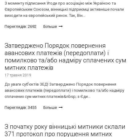
З моменту підписання Угоди про асоціацію між Україною та
Європейським Союзом, вінницькі підприємці активніше почали
виходити на європейський ринок. Так, Він...
Переглядів: 2692
Більше
Затверджено Порядок повернення
авансових платежів (передоплати) і
помилково та/або надміру сплачених сум
митних платежів
17 травня 2019
До уваги суб’єктів ЗЕД! Затверджено Порядок повернення
авансових платежів (передоплати) і помилково та/або надміру
сплачених сум митних платежів&nbsp; з Єди...
Переглядів: 3455
Більше
З початку року вінницькі митники склали
371 протокол про порушення митних