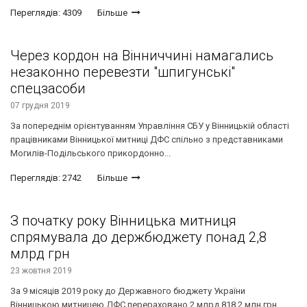
Переглядів: 4309
Більше
Через кордон на Вінниччині намагались
незаконно перевезти "шпигунські"
спецзасоби
07 грудня 2019
За попереднім орієнтуванням Управління СБУ у Вінницькій області
працівниками Вінницької митниці ДФС спільно з представниками
Могилів-Подільського прикордонно...
Переглядів: 2742
Більше
З початку року Вінницька митниця
спрямувала до держбюджету понад 2,8
млрд грн
23 жовтня 2019
За 9 місяців 2019 року до Державного бюджету України
Вінницькою митницею ДФС перераховано 2 млрд 818,2 млн грн.