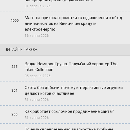
01 серпня 2026
Магніти, приховані розетки та підключення в обхід
4000
лічильників: як на Вінниччині крадуть
електроенергію
16 липня 2026
ЧИТАЙТЕ ТАКОЖ
Водка Немиров Груша: Полум'яний характер The
245
Inked Collection
05 серпня 2026
Охота без добычи: почему интерактивные игрушки
304
делают котов счастливее
31 липня 2026
Как работает ссылочное продвижение сайта?
266
31 липня 2026
Почему своевременная диагностика турбины