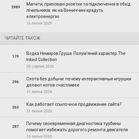
Магніти, приховані розетки та підключення в обхід
3989
лічильників: як на Вінниччині крадуть
електроенергію
16 липня 2026
ЧИТАЙТЕ ТАКОЖ
Водка Немиров Груша: Полум'яний характер The
179
Inked Collection
05 серпня 2026
Охота без добычи: почему интерактивные игрушки
296
делают котов счастливее
31 липня 2026
Как работает ссылочное продвижение сайта?
263
31 липня 2026
Почему своевременная диагностика турбины
287
помогает избежать дорогого ремонта двигателя
29 липня 2026