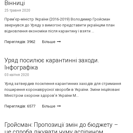
Вінниці
25 травня 2020
Прем’єр-міністр України (2016-2019) Володимир Гройсман
звернувся до Уряду з вимогою представити українцям план
відновлення економіки після карантину і взяти ...
Переглядів: 3962
Більше
Уряд посилює карантинні заходи.
Інфографіка
03 квітня 2020
Уряд затвердив посилення карантинних заходів для стримання
поширення коронавірусної хвороби в України. Зміни ініційовані
Міністром охорони здоров’я України М...
Переглядів: 6577
Більше
Гройсман: Пропозиції змін до бюджету –
це спроба лікувати чуму аспірином