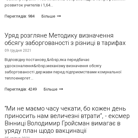
розвиток учителів і 1,64...
Переглядів: 984
Більше
Уряд розгляне Методику визначення
обсягу заборгованості з різниці в тарифах
09 грудня 2021
Відповідну постанову,&nbsp;яка передбачає
удосконалення&nbsp;механізму визначення обсягу
заборгованості держави перед підприємствами комунальної
теплоенергет...
Переглядів: 4249
Більше
“Ми не маємо часу чекати, бо кожен день
приносить нам величезні втрати”, - ексмер
Вінниці Володимир Гройсман вимагає в
уряду план щодо вакцинації