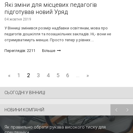
Які зміни для місцевих педагогів
підготував новий Уряд
04 жовтня 2019
У Вінниці змінився розмір надбавки освітянам, мова про
педагогів дошкілля та позашкільних закладів. Ні,- вони не
отримуватимуть менше. Просто тепер у рівних ...
Переглядів: 2211
Більше
«
1
2
3
4
5
6
...
»
СЬОГОДНІ У ВІННИЦІ
НОВИНИ КОМПАНІЙ
Як правильно обрати рукава високого тиску для
спецтехніки