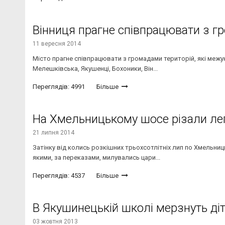
Вінниця прагне співпрацювати з г
11 вересня 2014
Місто прагне співпрацювати з громадами територій, які межуют
Мелешківська, Якушенці, Бохоники, Він...
Переглядів: 4991
Більше
На Хмельницькому шосе різали ле
21 липня 2014
Затінку від колись розкішних трьохсотлітніх лип по Хмельниць
якими, за переказами, милувались цари...
Переглядів: 4537
Більше
В Якушинецькій школі мерзнуть ді
03 жовтня 2013