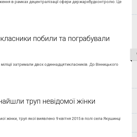
аження в рамках децентралізації сфери держархбудконтролю. Це
класники побили та пограбували
 міліції затримали двох одиннадцятикласників. До Вінницького
найшли труп невідомої жінки
ї жінки, труп якої виявлено 9 квітня 2015 в полі села Якушинці