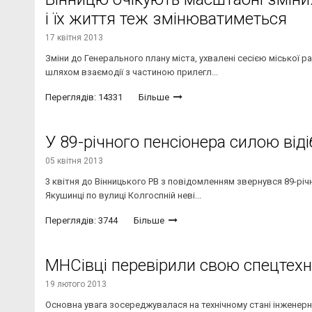
і їх життя теж змінюватиметься
17 квітня 2013
Зміни до Генерального плану міста, ухвалені сесією міської 
шляхом взаємодії з частиною прилегл...
Переглядів: 14331
Більше
У 89-річного пенсіонера силою від
05 квітня 2013
3 квітня до Вінницького РВ з повідомленням звернувся 89-річн
Якушинці по вулиці Колгоспній неві...
Переглядів: 3744
Більше
МНСівці перевірили свою спецтехн
19 лютого 2013
Основна увага зосереджувалася на технічному стані інженерної