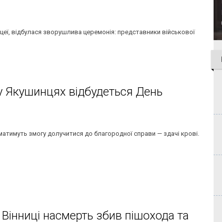
іцеї, відбулася зворушлива церемонія: представники військової
у Якушинцях відбудеться День
 матимуть змогу долучитися до благородної справи — здачі крові.
 Вінниці насмерть збив пішохода та