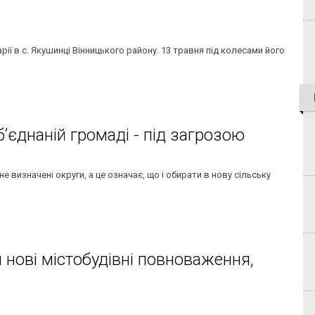
рії в с. Якушинці Вінницького району. 13 травня під колесами його
’єднаній громаді - під загрозою
 визначені округи, а це означає, що і обирати в нову сільську
и нові містобудівні повноваження,