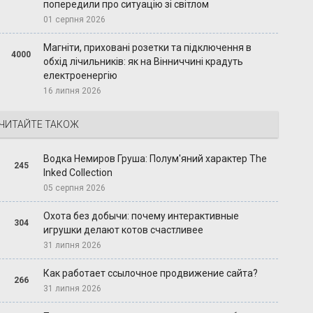
попередили про ситуацію зі світлом
01 серпня 2026
Магніти, приховані розетки та підключення в
4000
обхід лічильників: як на Вінниччині крадуть
електроенергію
16 липня 2026
ЧИТАЙТЕ ТАКОЖ
Водка Немиров Груша: Полум'яний характер The
245
Inked Collection
05 серпня 2026
Охота без добычи: почему интерактивные
304
игрушки делают котов счастливее
31 липня 2026
Как работает ссылочное продвижение сайта?
266
31 липня 2026