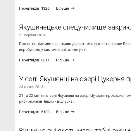
Переглядів: 1326
Більше
Якушинецьке спецучилище закриют
21 серпня 2013
Про це повідомив начальник департаменту освіти і науки Вінни
перебувало у системі освіти, але учні ...
Переглядів: 6011
Більше
У селі Якушенці на озері Цукерня 
23 квітня 2013
21 та 22 квітня в селі Якушенці на озері Цукерня проходив че
риб - хижаків. Інших - відпуска...
Переглядів: 6100
Більше
Вінницю очікують масштабні зміни. 