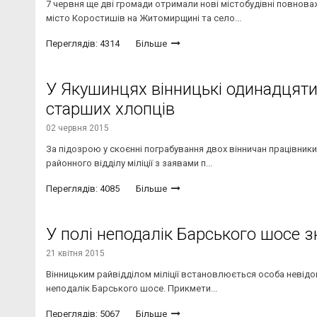
7 червня ще дві громади отримали нові містобудівні повнов
місто Коростишів на Житомирщині та село...
Переглядів: 4314
Більше
У Якушинцях вінницькі одинадцяти
старших хлопців
02 червня 2015
За підозрою у скоєнні пограбування двох вінничан працівники
районного відділу міліції з заявами п...
Переглядів: 4085
Більше
У полі неподалік Барського шосе з
21 квітня 2015
Вінницьким райвідділом міліції встановлюється особа невідомо
неподалік Барського шосе. Прикмети...
Переглядів: 5067
Більше