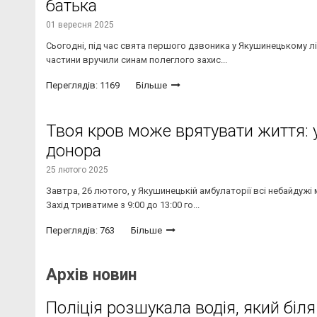
батька
01 вересня 2025
Сьогодні, під час свята першого дзвоника у Якушинецькому л
частини вручили синам полеглого захис...
Переглядів: 1169
Більше
Твоя кров може врятувати життя: 
донора
25 лютого 2025
Завтра, 26 лютого, у Якушинецькій амбулаторії всі небайдужі
Захід триватиме з 9:00 до 13:00 го...
Переглядів: 763
Більше
Архів новин
Поліція розшукала водія, який біля