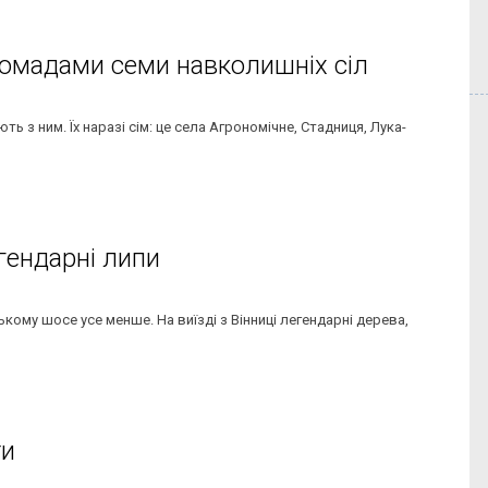
ромадами семи навколишніх сіл
ь з ним. Їх наразі сім: це села Агрономічне, Стадниця, Лука-
гендарні липи
кому шосе усе менше. На виїзді з Вінниці легендарні дерева,
ти