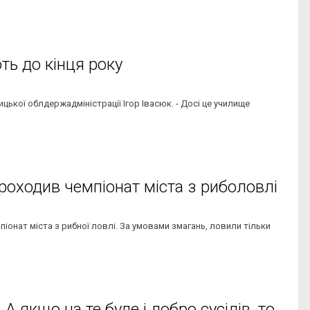
ь до кінця року
цької облдержадміністрації Ігор Івасюк. - Досі це училище
проходив чемпіонат міста з риболовлі
мпіонат міста з рибної ловлі. За умовами змагань, ловили тільки
А якщо на те буде і добро сусідів, то