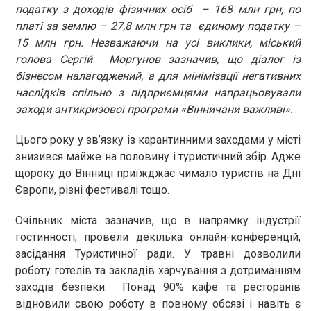
податку з доходів фізичних осіб – 168 млн грн, по
платі за землю – 27,8 млн грн та єдиному податку –
15 млн грн. Незважаючи на усі виклики, міський
голова Сергій Моргунов зазначив, що діалог із
бізнесом налагоджений, а для мінімізації негативних
наслідків спільно з підприємцями напрацьовували
заходи антикризової програми «Вінничани важливі».
Цього року у зв’язку із карантинними заходами у місті
знизився майже на половину і туристичний збір. Адже
щороку до Вінниці приїжджає чимало туристів на Дні
Європи, різні фестивалі тощо.
Очільник міста зазначив, що в напрямку індустрії
гостинності, провели декілька онлайн-конференцій,
засідання Туристичної ради. У травні дозволили
роботу готелів та закладів харчування з дотриманням
заходів безпеки. Понад 90% кафе та ресторанів
відновили свою роботу в повному обсязі і навіть є