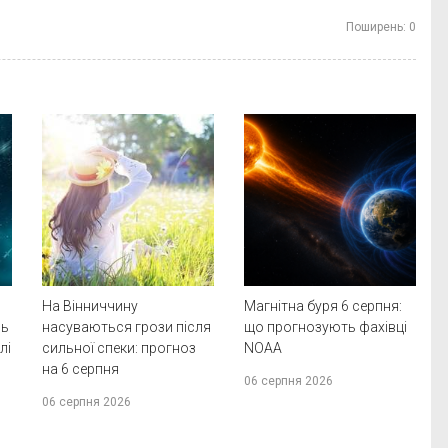
Поширень:
0
На Вінниччину
Магнітна буря 6 серпня:
нь
насуваються грози після
що прогнозують фахівці
лі
сильної спеки: прогноз
NOAA
на 6 серпня
06 серпня 2026
06 серпня 2026