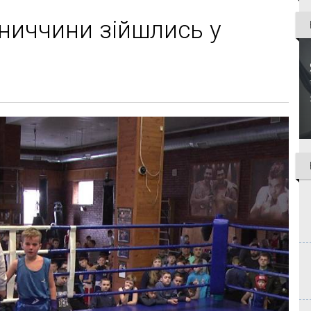
нниччини зійшлись у