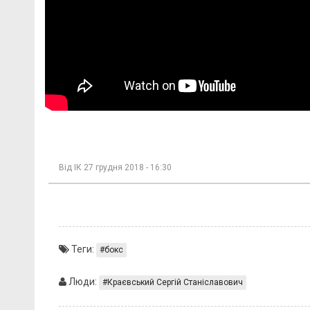
Від
ІК
27 грудня 2018 - 16:30
Теги:
бокс
Люди:
Краєвський Сергій Станіславович