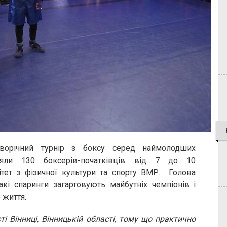
ворічний турнір з боксу серед наймолодших
зяли 130 боксерів-початківців від 7 до 10
ітет з фізичної культури та спорту ВМР. Голова
акі спаринги загартовують майбутніх чемпіонів і
 життя.
і Вінниці, Вінницькій області, тому що практично