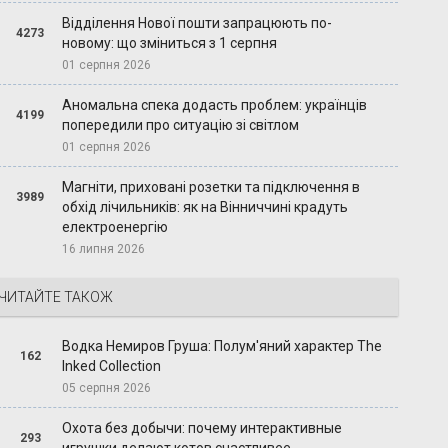
Відділення Нової пошти запрацюють по-
4273
новому: що зміниться з 1 серпня
01 серпня 2026
Аномальна спека додасть проблем: українців
4199
попередили про ситуацію зі світлом
01 серпня 2026
Магніти, приховані розетки та підключення в
3989
обхід лічильників: як на Вінниччині крадуть
електроенергію
16 липня 2026
ЧИТАЙТЕ ТАКОЖ
Водка Немиров Груша: Полум'яний характер The
162
Inked Collection
05 серпня 2026
Охота без добычи: почему интерактивные
293