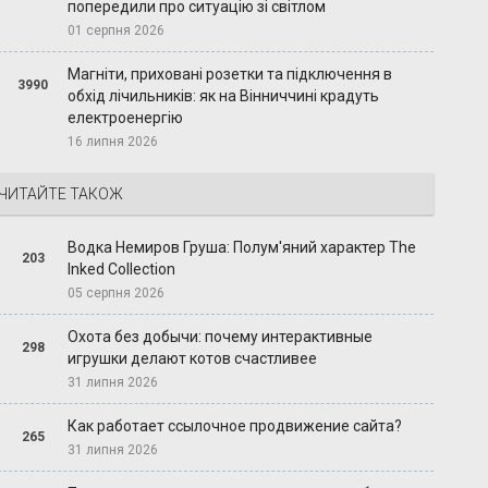
попередили про ситуацію зі світлом
01 серпня 2026
Магніти, приховані розетки та підключення в
3990
обхід лічильників: як на Вінниччині крадуть
електроенергію
16 липня 2026
ЧИТАЙТЕ ТАКОЖ
Водка Немиров Груша: Полум'яний характер The
203
Inked Collection
05 серпня 2026
Охота без добычи: почему интерактивные
298
игрушки делают котов счастливее
31 липня 2026
Как работает ссылочное продвижение сайта?
265
31 липня 2026