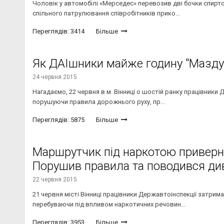
Чоловік у автомобілі «Мерседес» перевозив дві бочки спиртов
спільного патрулювання співробітників прико...
Переглядів: 3414
Більше
Як ДАІшники майже годину "Мазду" 
24 червня 2015
Нагадаємо, 22 червня в м. Вінниці о шостій ранку працівники
порушуючи правила дорожнього руху, пр...
Переглядів: 5875
Більше
Маршрутчик під наркотою приверну
Порушив правила та поводився ди
22 червня 2015
21 червня місті Вінниці працівники Державтоінспекції затрим
перебуваючи під впливом наркотичних речовин...
Переглядів: 3953
Більше