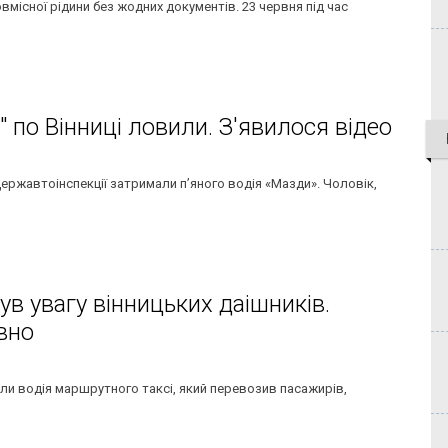
місної рідини без жодних документів. 23 червня під час
по Вінниці ловили. З'явилося відео
 Державтоінспекції затримали п’яного водія «Мазди». Чоловік,
в увагу вінницьких даішників.
вно
али водія маршрутного таксі, який перевозив пасажирів,