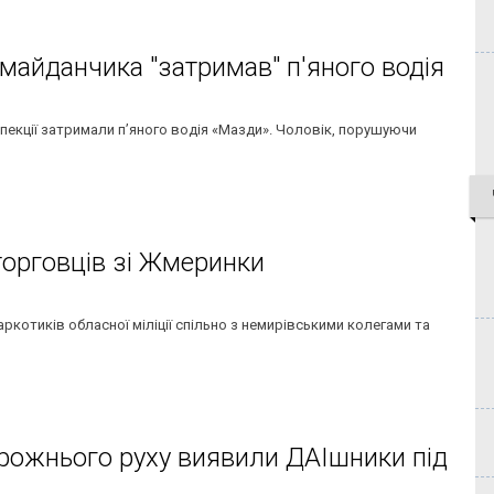
дмайданчика "затримав" п'яного водія
спекції затримали п’яного водія «Мазди». Чоловік, порушуючи
торговців зі Жмеринки
аркотиків обласної міліції спільно з немирівськими колегами та
рожнього руху виявили ДАІшники під