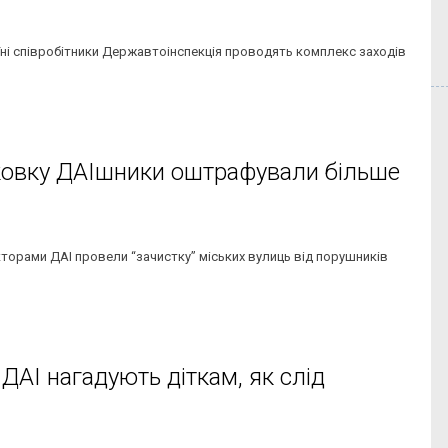
країні співробітники Державтоінспекція проводять комплекс заходів
рковку ДАІшники оштрафували більше
екторами ДАІ провели “зачистку” міських вулиць від порушників
ДАІ нагадують діткам, як слід