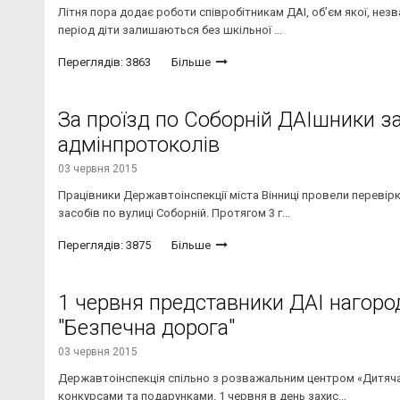
Літня пора додає роботи співробітникам ДАІ, об’єм якої, нез
період діти залишаються без шкільної ...
Переглядів: 3863
Більше
За проїзд по Соборній ДАІшники за
адмінпротоколів
03 червня 2015
Працівники Державтоінспекції міста Вінниці провели перевір
засобів по вулиці Соборній. Протягом 3 г...
Переглядів: 3875
Більше
1 червня представники ДАІ нагор
"Безпечна дорога"
03 червня 2015
Державтоінспекція спільно з розважальним центром «Дитяча 
конкурсами та подарунками. 1 червня в день захис...