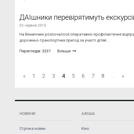
ДАІшники перевірятимуть екскурсій
02 червня 2015
На Вінниччині розпочалося оперативно-профілактичне відпрац
дорожньо-транспортних пригод за участі дітей...
Переглядів: 3237
Більше
«
1
2
3
4
5
6
7
8
...
»
НОВИНИ
АФІША
Стрічка новин
Кіно