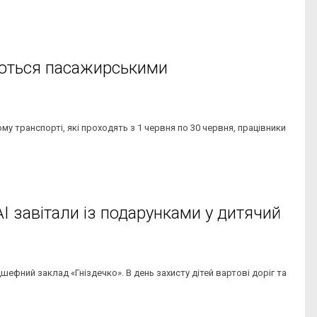
маються пасажирськими
у транспорті, які проходять з 1 червня по 30 червня, працівники
АІ завітали із подарунками у дитячий
шефний заклад «Гніздечко». В день захисту дітей вартові доріг та