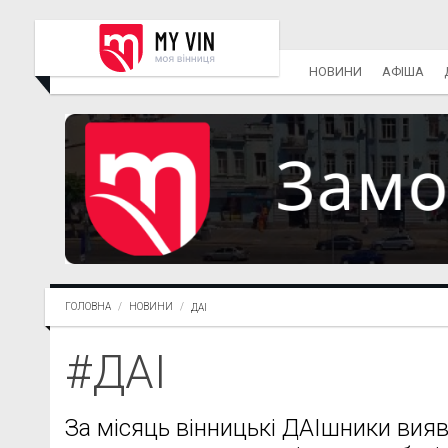
НОВИНИ
АФІША
ГОЛОВНА
НОВИНИ
ДАІ
#ДАІ
За місяць вінницькі ДАІшники вия