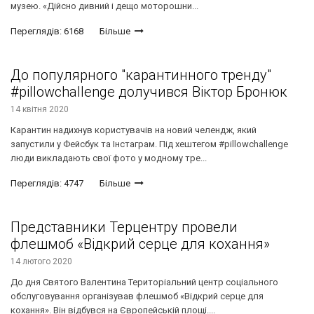
музею. «Дійсно дивний і дещо моторошни...
Переглядів: 6168
Більше
До популярного "карантинного тренду"
#pillowchallenge долучився Віктор Бронюк
14 квітня 2020
Карантин надихнув користувачів на новий челендж, який
запустили у Фейсбук та Інстаграм. Під хештегом #pillowchallenge
люди викладають свої фото у модному тре...
Переглядів: 4747
Більше
Представники Терцентру провели
флешмоб «Відкрий серце для кохання»
14 лютого 2020
До дня Святого Валентина Територіальний центр соціального
обслуговування організував флешмоб «Відкрий серце для
кохання». Він відбувся на Європейській площі....