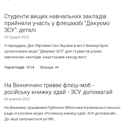
Студенти вищих навчальних закладів
прийняли участь у флешмобі "Дякуємо
ЗСУ": деталі
04 грудня 2023
У переддень Дня Збройних Сил України в місті Вінниця була
організована акція "Дякуємо ЗСУ" для студентів різних
навчальних закладів. Ініціаторами заходу вист...
Переглядів: 1314
Більше
На Вінниччині триває флеш-моб -
російську книжку здай - ЗСУ допомагай
06 жовтня 2022
На Вінничині, працівники Публічної бібліотеки Калинівської міської
ради оголосили акцію «Російську книжку здай. ЗСУ допомагай!».
До акції залучаються усі біб...