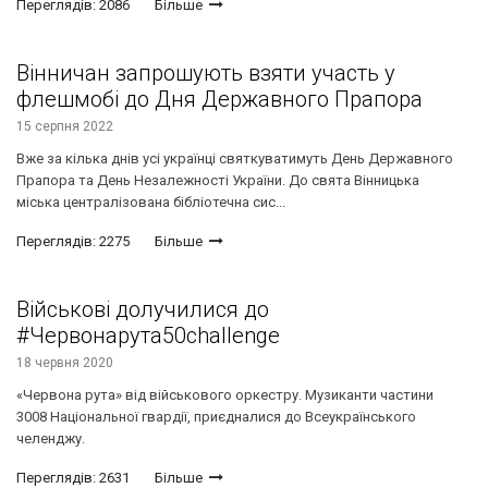
Переглядів: 2086
Більше
Вінничан запрошують взяти участь у
флешмобі до Дня Державного Прапора
15 серпня 2022
Вже за кілька днів усі українці святкуватимуть День Державного
Прапора та День Незалежності України. До свята Вінницька
міська централізована бібліотечна сис...
Переглядів: 2275
Більше
Військові долучилися до
#Червонарута50challenge
18 червня 2020
«Червона рута» від військового оркестру. Музиканти частини
3008 Національної гвардії, приєдналися до Всеукраїнського
челенджу.
Переглядів: 2631
Більше