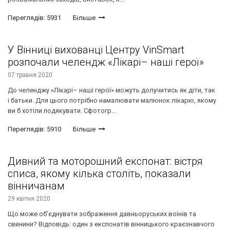
Переглядів: 5931
Більше
У Вінниці вихованці Центру VinSmart
розпочали челендж «Лікарі– наші герої»
07 травня 2020
До челенджу «Лікарі– наші герої» можуть долучитись як діти, так
і батьки. Для цього потрібно намалювати малюнок лікарю, якому
ви б хотіли подякувати. Сфотогр...
Переглядів: 5910
Більше
Дивний та моторошний експонат: вістря
списа, якому кілька століть, показали
вінничанам
29 квітня 2020
Що може об’єднувати зображення давньоруських воїнів та
свинини? Відповідь: один з експонатів вінницького краєзнавчого