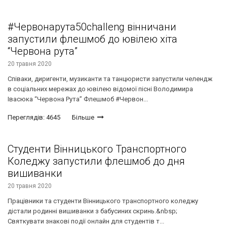
#Червонарута50challeng вінничани
запустили флешмоб до ювілею хіта
“Червона рута”
20 травня 2020
Співаки, диригенти, музиканти та танцюристи запустили челендж
в соціальних мережах до ювілею відомої пісні Володимира
Івасюка “Червона Рута” Флешмоб #Червон...
Переглядів: 4645
Більше
Студенти Вінницького Транспортного
Коледжу запустили флешмоб до дня
вишиванки
20 травня 2020
Працівники та студенти Вінницького транспортного коледжу
дістали родинні вишиванки з бабусиних скринь.&nbsp;
Святкувати знакові події онлайн для студентів т...