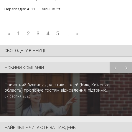
Переглядів: 4111
Більше
«
1
2
3
4
5
...
»
СЬОГОДНІ У ВІННИЦІ
НОВИНИ КОМПАНІЙ
Приватний будинок для літніх людей (Київ, Київська
область) пропонує гостям відновлення, підтримк...
07 серпня 2026
НАЙБІЛЬШЕ ЧИТАЮТЬ ЗА ТИЖДЕНЬ