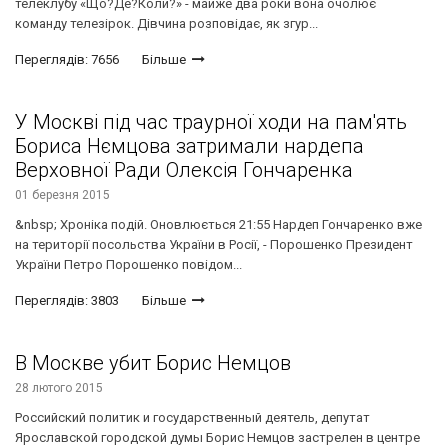
телеклубу «Що?Де?Коли?» - майже два роки вона очолює
команду телезірок. Дівчина розповідає, як згур...
Переглядів: 7656
Більше
У Москві під час траурної ходи на пам'ять
Бориса Нємцова затримали нардепа
Верховної Ради Олексія Гончаренка
01 березня 2015
&nbsp; Хроніка подій. Оновлюється 21:55 Нардеп Гончаренко вже
на території посольства України в Росії, - Порошенко Президент
України Петро Порошенко повідом...
Переглядів: 3803
Більше
В Москве убит Борис Немцов
28 лютого 2015
Российский политик и государственный деятель, депутат
Ярославской городской думы Борис Немцов застрелен в центре