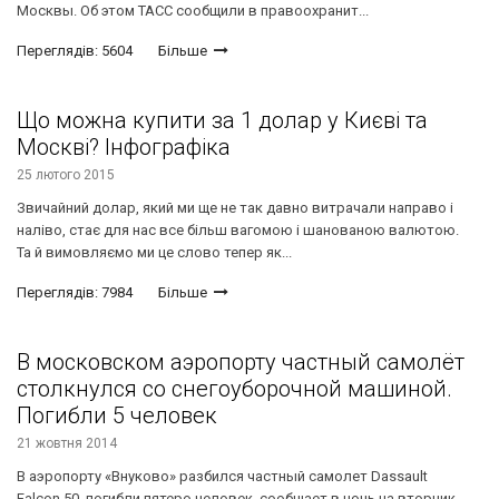
Москвы. Об этом ТАСС сообщили в правоохранит...
Переглядів: 5604
Більше
Що можна купити за 1 долар у Києві та
Москві? Інфографіка
25 лютого 2015
Звичайний долар, який ми ще не так давно витрачали направо і
наліво, стає для нас все більш вагомою і шанованою валютою.
Та й вимовляємо ми це слово тепер як...
Переглядів: 7984
Більше
В московском аэропорту частный самолёт
столкнулся со снегоуборочной машиной.
Погибли 5 человек
21 жовтня 2014
В аэропорту «Внуково» разбился частный самолет Dassault
Falcon 50, погибли пятеро человек, сообщает в ночь на вторник,