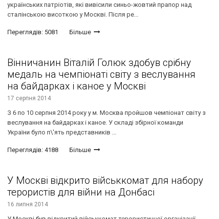
українських патріотів, які вивісили синьо-жовтий прапор над
сталінською висоткою у Москві. Після ре...
Переглядів: 5081
Більше
Вінничанин Віталій Голюк здобув срібну
медаль на чемпіонаті світу з веслування
на байдарках і каное у Москві
17 серпня 2014
З 6 по 10 серпня 2014 року у м. Москва пройшов чемпіонат світу з
веслування на байдарках і каное. У складі збірної команди
України було п\'ять представників ...
Переглядів: 4188
Більше
У Москві відкрито військкомат для набору
терористів для війни на Донбасі
16 липня 2014
У Москві був відкритий військкомат терористичної організації