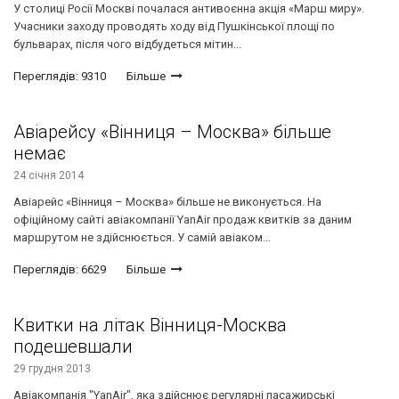
У столиці Росії Москві почалася антивоєнна акція «Марш миру».
Учасники заходу проводять ходу від Пушкінської площі по
бульварах, після чого відбудеться мітин...
Переглядів: 9310
Більше
Авіарейсу «Вінниця – Москва» більше
немає
24 січня 2014
Авіарейс «Вінниця – Москва» більше не виконується. На
офіційному сайті авіакомпанії YanAir продаж квитків за даним
маршрутом не здійснюється. У самій авіаком...
Переглядів: 6629
Більше
Квитки на літак Вінниця-Москва
подешевшали
29 грудня 2013
Авіакомпанія "YanAir", яка здійснює регулярні пасажирські