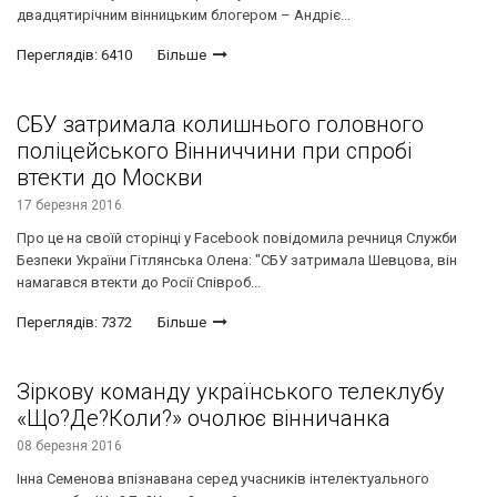
двадцятирічним вінницьким блогером – Андріє...
Переглядів: 6410
Більше
СБУ затримала колишнього головного
поліцейського Вінниччини при спробі
втекти до Москви
17 березня 2016
Про це на своїй сторінці у Facebook повідомила речниця Служби
Безпеки України Гітлянська Олена: "СБУ затримала Шевцова, він
намагався втекти до Росії Співроб...
Переглядів: 7372
Більше
Зіркову команду українського телеклубу
«Що?Де?Коли?» очолює вінничанка
08 березня 2016
Інна Семенова впізнавана серед учасників інтелектуального