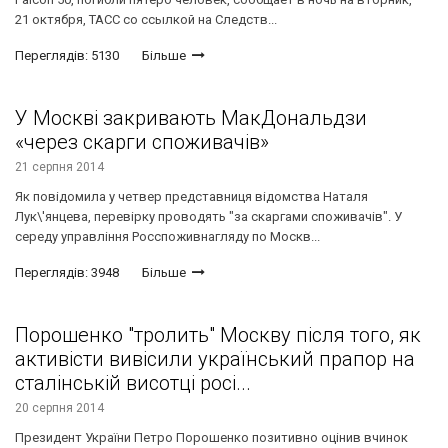
21 октября, ТАСС со ссылкой на Следств...
Переглядів: 5130
Більше
У Москві закривають МакДональдзи
«через скарги споживачів»
21 серпня 2014
Як повідомила у четвер представниця відомства Наталя
Лук\'янцева, перевірку проводять "за скаргами споживачів". У
середу управління Росспоживнагляду по Москв...
Переглядів: 3948
Більше
Порошенко "тролить" Москву після того, як
активісти вивісили український прапор на
сталінській висотці росі...
20 серпня 2014
Президент України Петро Порошенко позитивно оцінив вчинок