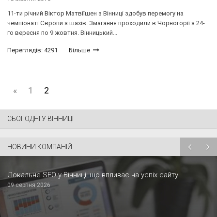
11-ти річний Віктор Матвіїшен з Вінниці здобув перемогу на
чемпіонаті Європи з шахів. Змагання проходили в Чорногорії з 24-
го вересня по 9 жовтня. Вінницький...
Переглядів: 4291
Більше
«
1
2
СЬОГОДНІ У ВІННИЦІ
НОВИНИ КОМПАНІЙ
Локальне SEO у Вінниці: що впливає на успіх сайту
09 серпня 2026