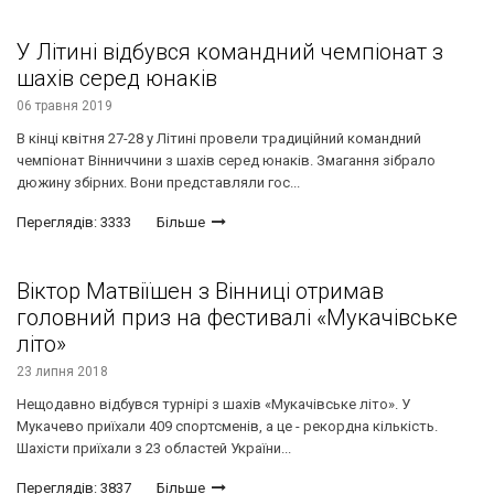
У Літині відбувся командний чемпіонат з
шахів серед юнаків
06 травня 2019
В кінці квітня 27-28 у Літині провели традиційний командний
чемпіонат Вінниччини з шахів серед юнаків. Змагання зібрало
дюжину збірних. Вони представляли гос...
Переглядів: 3333
Більше
Віктор Матвіїшен з Вінниці отримав
головний приз на фестивалі «Мукачівське
літо»
23 липня 2018
Нещодавно відбувся турнірі з шахів «Мукачівське літо». У
Мукачево приїхали 409 спортсменів, а це - рекордна кількість.
Шахісти приїхали з 23 областей України...
Переглядів: 3837
Більше