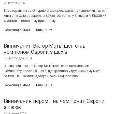
25 квітня 2016
Високорейтинговий турнір зі швидких шахів, присвячений пам’яті
Анатолія Ольховського, відбувся 23 квітня у Вінниці в МДЮСШ №
6. Завдяки солідному призовому...
Переглядів: 3444
Більше
Вінничанин Віктор Матвіїшен став
чемпіоном Європи з шахів
05 листопада 2014
Вінницький шахіст Віктор Матвіїшен став переможцем
Чемпіонату Європи з шахів, що пройшов у грузинському місті
Батумі. Наш земляк здобув 8 очок і одноосібно ...
Переглядів: 4641
Більше
Вінничанин переміг на чемпіонаті Європи
з шахів
15 жовтня 2013