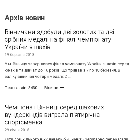
Архів новин
Вінничани здобули дві золотих та дві
срібних медалі на фіналі чемпіонату
України з шахів
19 березня 2018
У м. Вінниця завершився фінал чемпіонату України з шахів серед
юнаків та дівчат до 16 років, що тривав з 7 по 18 березня. В
заліку вінничан чотири медалі: 2 ...
Переглядів: 3430
Більше
Чемпіонат Вінниці серед шахових
вундеркіндів виграла п’ятирічна
спортсменка
29 січня 2018
Діти дошкільного віку давали бій і навіть регулярно перемагали