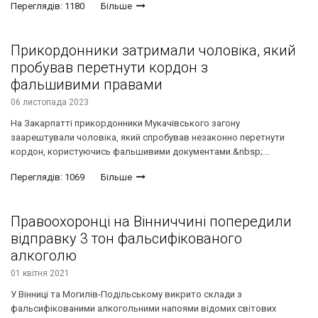
Переглядів: 1180
Більше
Прикордонники затримали чоловіка, який
пробував перетнути кордон з
фальшивими правами
06 листопада 2023
На Закарпатті прикордонники Мукачівського загону
заарештували чоловіка, який спробував незаконно перетнути
кордон, користуючись фальшивими документами.&nbsp;...
Переглядів: 1069
Більше
Правоохоронці на Вінниччині попередили
відправку 3 тон фальсифікованого
алкоголю
01 квітня 2021
У Вінниці та Могилів-Подільському викрито склади з
фальсифікованими алкогольними напоями відомих світових