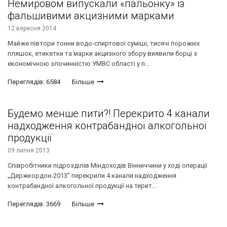
Немировом випускали «пальонку» із
фальшивими акцизними марками
12 вересня 2014
Майже півтори тонни водо-спиртової суміші, тисячі порожніх
пляшок, етикетки та марки акцизного збору виявили борці з
економічною злочинністю УМВС області у п...
Переглядів: 6584
Більше
Будемо менше пити?! Перекрито 4 канали
надходження контрабандної алкогольної
продукції
09 липня 2013
Співробітники підрозділів Міндоходів Вінниччини у ході операції
„Держкордон-2013” перекрили 4 канали надходження
контрабандної алкогольної продукції на терит...
Переглядів: 3669
Більше