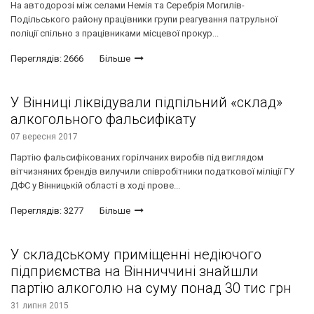
На автодорозі між селами Немія та Серебрія Могилів-
Подільського району працівники групи реагування патрульної
поліції спільно з працівниками місцевої прокур...
Переглядів: 2666
Більше
У Вінниці ліквідували підпільний «склад»
алкогольного фальсифікату
07 вересня 2017
Партію фальсифікованих горілчаних виробів під виглядом
вітчизняних брендів вилучили співробітники податкової міліції ГУ
ДФС у Вінницькій області в ході прове...
Переглядів: 3277
Більше
У складському приміщенні недіючого
підприємства на Вінниччині знайшли
партію алкоголю на суму понад 30 тис грн
31 липня 2015