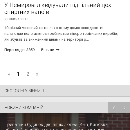
У Немирові ліквідували підпільний цех
спиртних напоїв
23 квітня 2013
40-річний місцевий житель в своєму домогосподарстві
налагодив нелегальне виробництво лікеро-горілчаних виробів,
які збував за зниженими цінами на території р...
Переглядів: 3859
Більше
«
1
2
»
СЬОГОДНІ У ВІННИЦІ
НОВИНИ КОМПАНІЙ
Приватний будинок для літніх людей (Київ, Київська
область) пропонує гостям відновлення, підтримк...