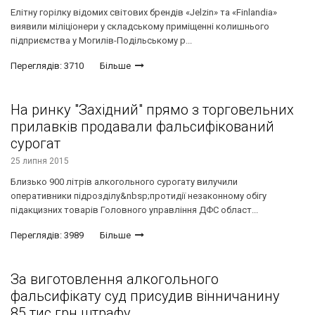
Елітну горілку відомих світових брендів «Jelzin» та «Finlandia»
виявили міліціонери у складському приміщенні колишнього
підприємства у Могилів-Подільському р...
Переглядів: 3710
Більше
На ринку "Західний" прямо з торговельних
прилавків продавали фальсифікований
сурогат
25 липня 2015
Близько 900 літрів алкогольного сурогату вилучили
оперативники підрозділу&nbsp;протидії незаконному обігу
підакцизних товарів Головного управління ДФС област...
Переглядів: 3989
Більше
За виготовлення алкогольного
фальсифікату суд присудив вінничанину
85 тис грн штрафу