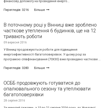
фінансову допомогу на проведення енерго...
Переглядів: 3216
Більше
В поточному році у Вінниці вже зроблено
часткове утеплення 6 будинків, ще на 12
тривають роботи
09 вересня 2016
У Вінниці продовжуються роботи для підвищення
енергоефективності багатоповерхівок. У цьому році за
програмою співфінансування (70Х30) вже проведено часткове ...
Переглядів: 3283
Більше
ОСББ продовжують готуватися до
опалювального сезону та утеплювати
багатоповерхівки
28 серпня 2016
За минулий тиждень, з 15 по 21 серпня 2016 року, до Урядової