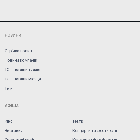
НОВИНИ
Стрічка новин
Новини компаній
ТОП-новини тижня
ТОП-новини місяця
Теги
АФІША
Кіно
Театр
Виставки
Концерти та фестивалі
Спортивні події
Конференції та форуми