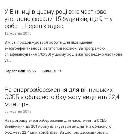
У Вінниці в цьому році вже частково
утеплено фасади 15 будинків, ще 9 – у
роботі. Перелік адрес
12 жовтня 2016
В місті продовжуються роботи для підвищення
енергоефективності багатоповерхівок. За програмою
співфінансування (70Х30) у цьому році вже проведено часткове
ут...
Переглядів: 3255
Більше
На енергозбереження для вінницьких
ОСББ з обласного бюджету виділять 22,4
млн. грн.
05 жовтня 2016
На програму енергозбереження для населення та ОСББ
Вінниччини до 2019 року планується виділити з обласного
бюджету 22,4 млн. грн.&nbsp; За діючою державною п...