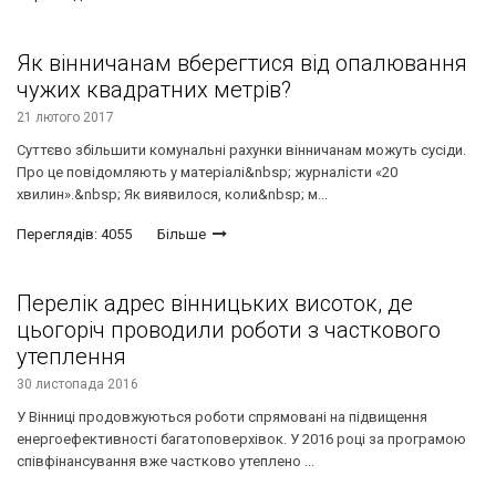
Як вінничанам вберегтися від опалювання
чужих квадратних метрів?
21 лютого 2017
Суттєво збільшити комунальні рахунки вінничанам можуть сусіди.
Про це повідомляють у матеріалі&nbsp; журналісти «20
хвилин».&nbsp; Як виявилося, коли&nbsp; м...
Переглядів: 4055
Більше
Перелік адрес вінницьких висоток, де
цьогоріч проводили роботи з часткового
утеплення
30 листопада 2016
У Вінниці продовжуються роботи спрямовані на підвищення
енергоефективності багатоповерхівок. У 2016 році за програмою
співфінансування вже частково утеплено ...