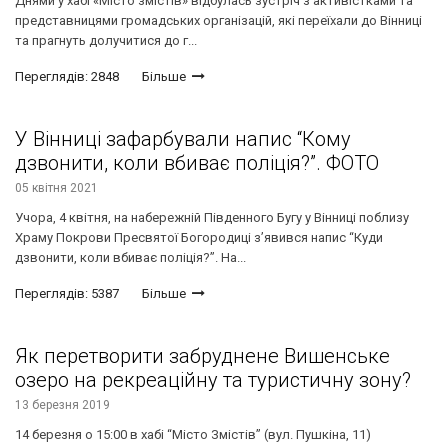
Днями у хабі «Місто змістів» відбулась зустріч з активістками та
представницями громадських організацій, які переїхали до Вінниці
та прагнуть долучитися до г...
Переглядів: 2848
Більше
У Вінниці зафарбували напис “Кому
дзвонити, коли вбиває поліція?”. ФОТО
05 квітня 2021
Учора, 4 квітня, на набережній Південного Бугу у Вінниці поблизу
Храму Покрови Пресвятої Богородиці з’явився напис “Куди
дзвонити, коли вбиває поліція?”. На...
Переглядів: 5387
Більше
Як перетворити забруднене Вишенське
озеро на рекреаційну та туристичну зону?
13 березня 2019
14 березня о 15:00 в хабі “Місто Змістів” (вул. Пушкіна, 11)