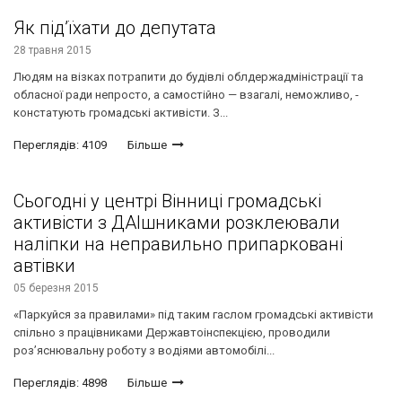
Як під’їхати до депутата
28 травня 2015
Людям на візках потрапити до будівлі облдержадміністрації та
обласної ради непросто, а самостійно — взагалі, неможливо, -
констатують громадські активісти. З...
Переглядів: 4109
Більше
Сьогодні у центрі Вінниці громадські
активісти з ДАІшниками розклеювали
наліпки на неправильно припарковані
автівки
05 березня 2015
«Паркуйся за правилами» під таким гаслом громадські активісти
спільно з працівниками Державтоінспекцією, проводили
роз’яснювальну роботу з водіями автомобілі...
Переглядів: 4898
Більше