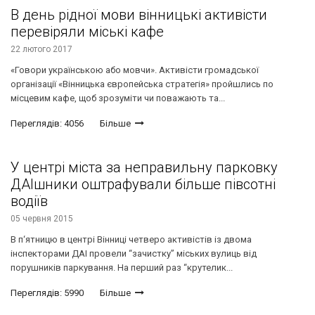
В день рідної мови вінницькі активісти
перевіряли міські кафе
22 лютого 2017
«Говори українською або мовчи». Активісти громадської
організації «Вінницька європейська стратегія» пройшлись по
місцевим кафе, щоб зрозуміти чи поважають та...
Переглядів: 4056
Більше
У центрі міста за неправильну парковку
ДАІшники оштрафували більше півсотні
водіїв
05 червня 2015
В п‘ятницю в центрі Вінниці четверо активістів із двома
інспекторами ДАІ провели “зачистку” міських вулиць від
порушників паркування. На перший раз “крутелик...
Переглядів: 5990
Більше