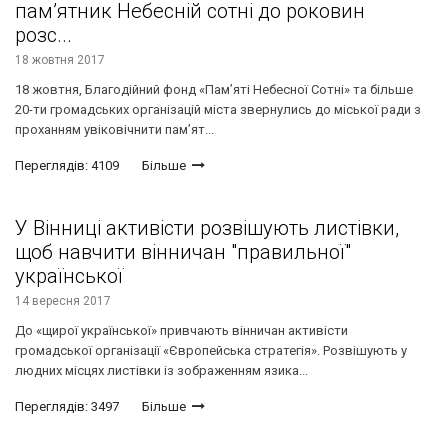
пам’ятник Небесній сотні до роковин
розс...
18 жовтня 2017
18 жовтня, Благодійний фонд «Пам’яті Небесної Сотні» та більше
20-ти громадських організацій міста звернулись до міської ради з
проханням увіковічнити пам’ят...
Переглядів: 4109
Більше
У Вінниці активісти розвішують листівки,
щоб навчити вінничан "правильної"
української
14 вересня 2017
До «щирої української» привчають вінничан активісти
громадської організації «Європейська стратегія». Розвішують у
людних місцях листівки із зображенням язика...
Переглядів: 3497
Більше