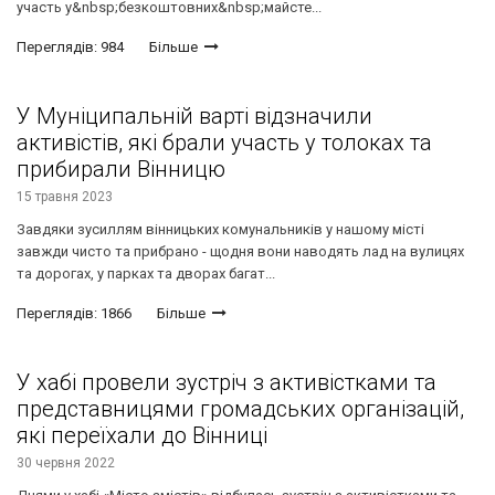
участь у&nbsp;безкоштовних&nbsp;майсте...
Переглядів: 984
Більше
У Муніципальній варті відзначили
активістів, які брали участь у толоках та
прибирали Вінницю
15 травня 2023
Завдяки зусиллям вінницьких комунальників у нашому місті
завжди чисто та прибрано - щодня вони наводять лад на вулицях
та дорогах, у парках та дворах багат...
Переглядів: 1866
Більше
У хабі провели зустріч з активістками та
представницями громадських організацій,
які переїхали до Вінниці
30 червня 2022