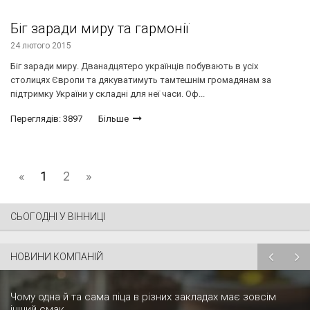
Біг заради миру та гармонії
24 лютого 2015
Біг заради миру. Дванадцятеро українців побувають в усіх
столицях Європи та дякуватимуть тамтешнім громадянам за
підтримку України у складні для неї часи. Оф...
Переглядів: 3897
Більше
«
1
2
»
СЬОГОДНІ У ВІННИЦІ
НОВИНИ КОМПАНІЙ
Чому одна й та сама піца в різних закладах має зовсім
інший смак