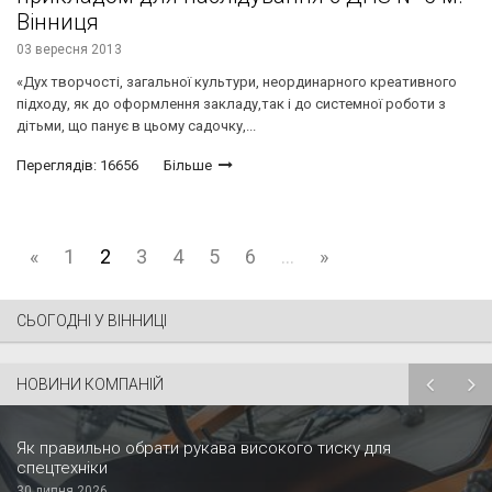
Вінниця
03 вересня 2013
«Дух творчості, загальної культури, неординарного креативного
підходу, як до оформлення закладу,так і до системної роботи з
дітьми, що панує в цьому садочку,...
Переглядів: 16656
Більше
«
1
2
3
4
5
6
...
»
СЬОГОДНІ У ВІННИЦІ
НОВИНИ КОМПАНІЙ
Як правильно обрати рукава високого тиску для
спецтехніки
30 липня 2026