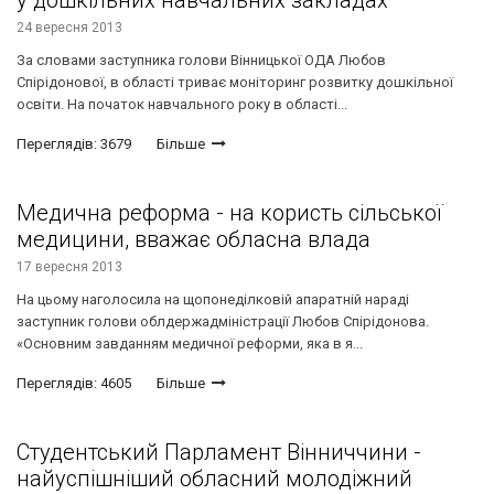
24 вересня 2013
За словами заступника голови Вінницької ОДА Любов
Спірідонової, в області триває моніторинг розвитку дошкільної
освіти. На початок навчального року в області...
Переглядів: 3679
Більше
Медична реформа - на користь сільської
медицини, вважає обласна влада
17 вересня 2013
На цьому наголосила на щопонеділковій апаратній нараді
заступник голови облдержадміністрації Любов Спірідонова.
«Основним завданням медичної реформи, яка в я...
Переглядів: 4605
Більше
Студентський Парламент Вінниччини -
найуспішніший обласний молодіжний