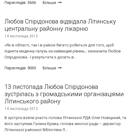
Переглядів: 3636
Більше
Любов Спірідонова відвідала Літинську
центральну районну лікарню
14 листопада 2013
«Як в області, так і в районі багато робиться для того, щоб
підняти медичну галузь на найвищий рівень,- зазначила Любов
Спірідонова.- І результати є досить в...
Переглядів: 9030
Більше
13 листопада Любов Спірідонова
зустрілась з громадськими організаціями
Літинського району
14 листопада 2013
В зустрічі взяли участь голова Літинської РДА Олег Новіцький, та
його заступник Галина Крива, голова жіночої ради – директор
Літинської районної бібліотеки Л...