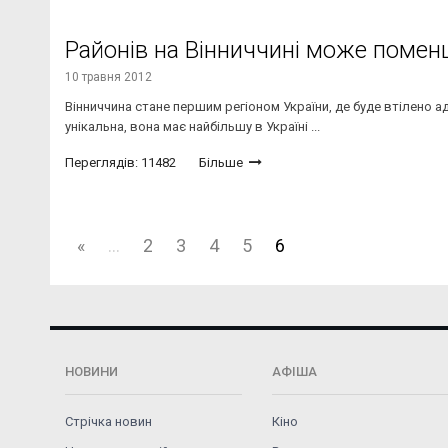
Районів на Вінниччині може помен
10 травня 2012
Вінниччина стане першим регіоном України, де буде втілено 
унікальна, вона має найбільшу в Україні ...
Переглядів: 11482
Більше
«
...
2
3
4
5
6
НОВИНИ
АФІША
Стрічка новин
Кіно