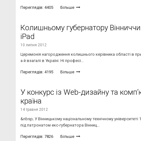
Переглядів: 4405
Більше
Колишньому губернатору Вінниччин
iPad
10 липня 2012
Церемонія нагородження колишнього керівника області в присут
а й взагалі в Україні. Ні професі...
Переглядів: 4195
Більше
У конкурс із Web-дизайну та комп’
країна
14 травня 2012
&nbsp; У Вінницькому національному технічному університеті
під патронатом екс-губернатора Вінниц...
Переглядів: 7826
Більше