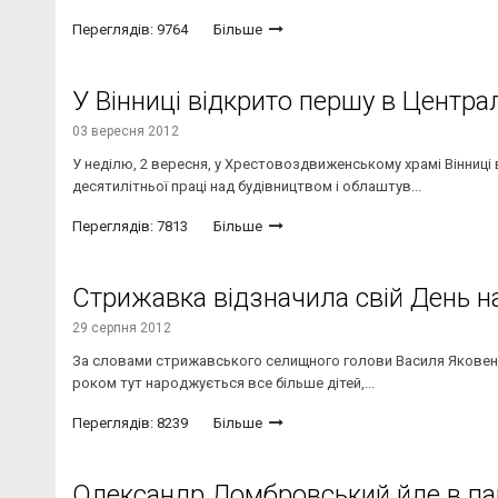
Переглядів: 9764
Більше
У Вінниці відкрито першу в Центра
03 вересня 2012
У неділю, 2 вересня, у Хрестовоздвиженському храмі Вінниці
десятилітньої праці над будівництвом і облаштув...
Переглядів: 7813
Більше
Стрижавка відзначила свій День 
29 серпня 2012
За словами стрижавського селищного голови Василя Яковенк
роком тут народжується все більше дітей,...
Переглядів: 8239
Більше
Олександр Домбровський йде в па