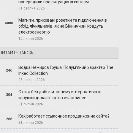
попередили про ситуацію зі світлом
01 серпня 2026
Магніти, приховані розетки та підключення в
4000
обхід лічильників: як на Вінниччині крадуть
електроенергію
16 липня 2026
ЧИТАЙТЕ ТАКОЖ
Водка Немиров Груша: Полум'яний характер The
246
Inked Collection
05 серпня 2026
Охота без добычи: почему интерактивные
304
игрушки делают котов счастливее
31 липня 2026
Как работает ссылочное продвижение сайта?
266
31 липня 2026