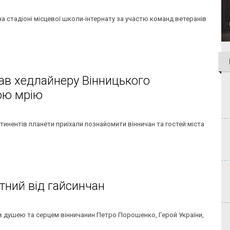
 стадіоні місцевої школи-інтернату за участю команд ветеранів
в хедлайнеру Вінницького
ою мрію
нтинентів планети приїхали познайомити вінничан та гостей міста
тний від гайсинчан
в душею та серцем вінничанин Петро Порошенко, Герой України,