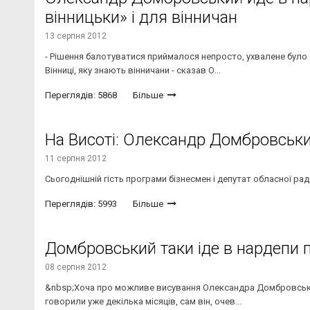
вінницьки» і для вінничан
13 серпня 2012
- Рішення балотуватися приймалося непросто, ухвалене було 
Вінниці, яку знають вінничани - сказав О...
Переглядів: 5868
Більше
На Висоті: Олександр Домбровськ
11 серпня 2012
Сьогоднішній гість програми бізнесмен і депутат обласної р
Переглядів: 5993
Більше
Домбровський таки іде в нардепи п
08 серпня 2012
&nbsp;Хоча про можливе висування Олександра Домбровськог
говорили уже декілька місяців, сам він, очев...