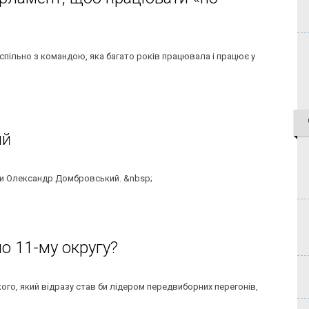
спільно з командою, яка багато років працювала і працює у
ий
ади Олександр Домбровський. &nbsp;
о 11-му округу?
о, який відразу став би лідером передвиборних перегонів,