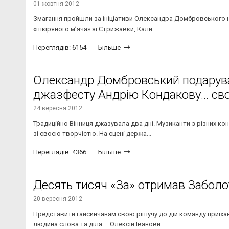
01 жовтня 2012
Змагання пройшли за ініціативи Олександра Домбровського на
«шкіряного м’яча» зі Стрижавки, Кали...
Переглядів: 6154
Більше
Олександр Домбровський подарува
джазфесту Андрію Кондакову… св
24 вересня 2012
Традиційно Вінниця джазувала два дні. Музиканти з різних ко
зі своєю творчістю. На сцені держа...
Переглядів: 4366
Більше
Десять тисяч «За» отримав Заболо
20 вересня 2012
Представити гайсинчанам свою рішучу до дій команду приїха
людина слова та діла – Олексій Іванови...