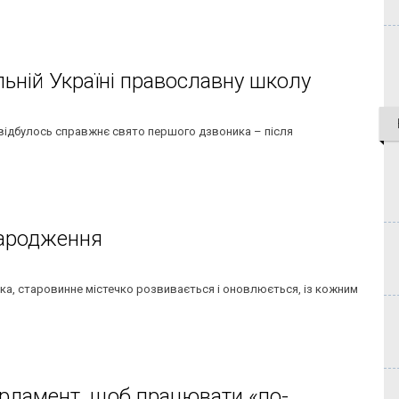
льній Україні православну школу
 відбулось справжнє свято першого дзвоника – після
народження
а, старовинне містечко розвивається і оновлюється, із кожним
рламент, щоб працювати «по-