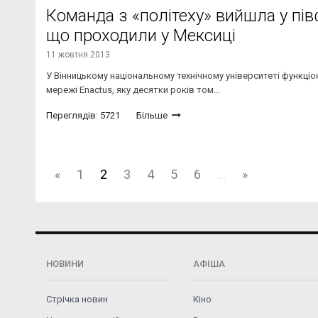
Команда з «політеху» вийшла у пів
що проходили у Мексиці
11 жовтня 2013
У Вінницькому національному технічному університеті функціону
мережі Enactus, яку десятки років том...
Переглядів: 5721
Більше
«
1
2
3
4
5
6
...
»
НОВИНИ
АФІША
Стрічка новин
Кіно