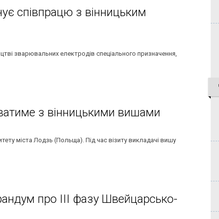
нує співпрацю з вінницьким
ництві зварювальних електродів спеціального призначення,
юватиме з вінницькими вишами
ситету міста Лодзь (Польща). Під час візиту викладачі вишу
рандум про III фазу Швейцарсько-