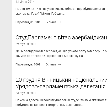
13 січня 2014
Протягом 12-14 січня у Вінницькій області перебуває делегація
економіки Грузії Гріголь Гобедж...
Переглядів: 3901
Більше
СтудПарламент вітає азербайджанц
29 грудня 2013
День солідарності азербайджанців усього світу був вперше о
займав пост голови Верховного Меджлісу На...
Переглядів: 7662
Більше
20 грудня Вінницький національний
Урядово-парламентська делегація
23 грудня 2013
Почесна делегація поспілкувалася зі студентським активом т
побувала на концерті творчої самодіяльнос...