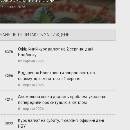
має зовсім інший смак
06 серпня 2026
НАЙБІЛЬШЕ ЧИТАЮТЬ ЗА ТИЖДЕНЬ
Офіційний курс валют на 2 серпня: дані
5378
Нацбанку
02 серпня 2026
Відділення Нової пошти запрацюють по-
4296
новому: що зміниться з 1 серпня
01 серпня 2026
Аномальна спека додасть проблем: українців
4214
попередили про ситуацію зі світлом
01 серпня 2026
Курс валют на суботу, 1 серпня: офіційні дані
3833
НБУ