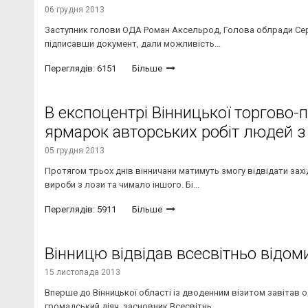
06 грудня 2013
Заступник голови ОДА Роман Аксельрод, Голова облради Сергі
підписавши документ, дали можливість...
Переглядів: 6151
Більше
В експоцентрі Вінницької торгово-
ярмарок авторських робіт людей 
05 грудня 2013
Протягом трьох днів вінничани матимуть змогу відвідати захі
вироби з лози та чимало іншого. Бі...
Переглядів: 5911
Більше
Вінницю відвідав всесвітньо відо
15 листопада 2013
Вперше до Вінницької області із дводенним візитом завітав о
громадський діяч, засновник Всесвітнь...