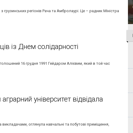
 з грузинських регіонів Рача та Амбролаурі. Це – радник Міністра
ів із Днем солідарності
голошений 16 грудня 1991 Гейдаром Алієвим, який в той час
 аграрний університет відвідала
а викладачами, оглянула навчальні та побутові приміщення,