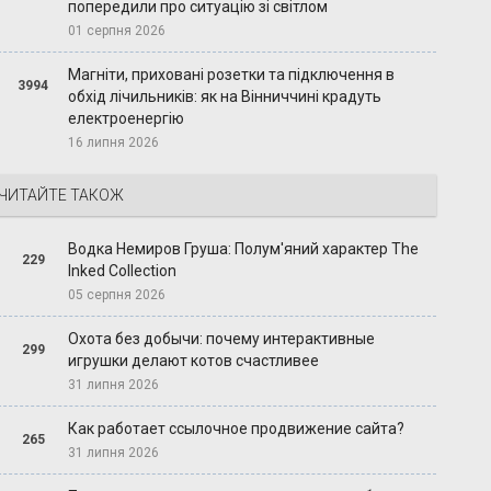
попередили про ситуацію зі світлом
01 серпня 2026
Магніти, приховані розетки та підключення в
3994
обхід лічильників: як на Вінниччині крадуть
електроенергію
16 липня 2026
ЧИТАЙТЕ ТАКОЖ
Водка Немиров Груша: Полум'яний характер The
229
Inked Collection
05 серпня 2026
Охота без добычи: почему интерактивные
299
игрушки делают котов счастливее
31 липня 2026
Как работает ссылочное продвижение сайта?
265
31 липня 2026