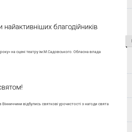
ли найактивніших благодійників
року» на сцені театру ім.М.Садовського. Обласна влада
 святом!
в Вінниччини відбулись святкові урочистості з нагоди свята