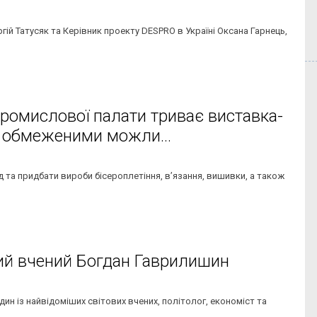
й Татусяк та Керівник проекту DESPRO в Україні Оксана Гарнець,
промислової палати триває виставка-
з обмеженими можли...
д та придбати вироби бісероплетіння, в’язання, вишивки, а також
мий вчений Богдан Гаврилишин
дин із найвідоміших світових вчених, політолог, економіст та