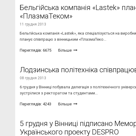
Бельгійська компанія «Lastek» пла
«ПлазмаТеком»
11 грудня 2013
Бельгійська компанія «Lastek», яка спеціалізується на вироб
планує співпрацю з вінницьким «ПлазмаТеко...
Переглядів: 6675
Більше
Лодзинська політехніка співпрац
08 грудня 2013
6 грудня у Вінниці побувала делегація з політехнічного універ
зустрілися з ректоратом та студентами...
Переглядів: 4243
Більше
5 грудня у Вінниці підписано Мемо
Українського проекту DESPRО