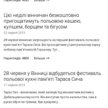
Переглядів: 4385
Більше
Цієї неділі вінничан безкоштовно
пригощатимуть польовою кашею,
кулішем, борщем та бігусом
22 червня 2015
28 червня вінничан запрошують на перший фестиваль польової
кухні пам’яті Тараса Сича. Він проходитиме у Центральному парку
поблизу пам’ятника М.Горькому. Тут...
Переглядів: 4809
Більше
28 червня у Вінниці відбудеться фестиваль
польової кухні пам’яті Тараса Сича
11 червня 2015
Тарас Сич - вінничанин, який загинув під мінометним вогнем у
Дебальцевському котлі. Він виступав проти насильства, сам в
руках зброї не тримав, був кухарем у...