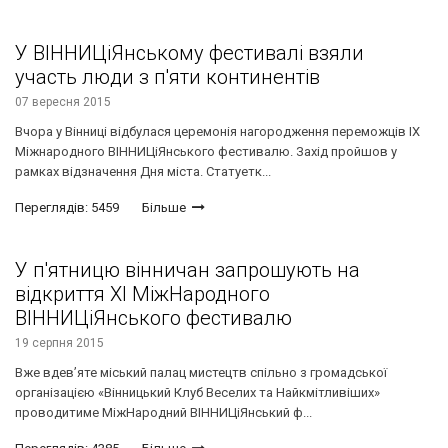
У ВІННИЦіЯнському фестивалі взяли
участь люди з п'яти континентів
07 вересня 2015
Вчора у Вінниці відбулася церемонія нагородження переможців IХ
Міжнародного ВІННИЦіЯнського фестивалю. Захід пройшов у
рамках відзначення Дня міста. Статуетк...
Переглядів: 5459
Більше
У п'ятницю вінничан запрошують на
відкриття ХІ МіжНародного
ВІННИЦіЯнського фестивалю
19 серпня 2015
Вже вдев’яте міський палац мистецтв спільно з громадської
організацією «Вінницький Клуб Веселих та Найкмітливіших»
проводитиме МіжНародний ВІННИЦіЯнський ф...