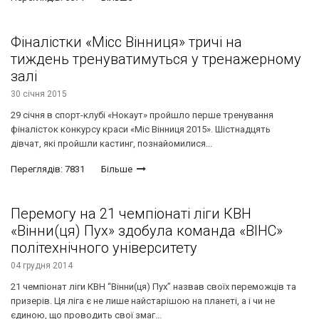
Фіналістки «Місс Вінниця» тричі на
тиждень тренуватимуться у тренажерному
залі
30 січня 2015
29 січня в спорт-клубі «Нокаут» пройшло перше тренування
фіналісток конкурсу краси «Міс Вінниця 2015». Шістнадцять
дівчат, які пройшли кастинг, познайомилися...
Переглядів: 7831
Більше
Перемогу на 21 чемпіонаті ліги КВН
«Вінни(ця) Пух» здобула команда «ВІНС»
політехнічного університету
04 грудня 2014
21 чемпіонат ліги КВН “Вінни(ця) Пух” назвав своїх переможців та
призерів. Ця ліга є не лише найстарішою на планеті, а і чи не
єдиною, що проводить свої змаг...