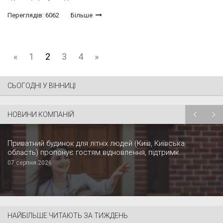
Переглядів: 6062
Більше
«
1
2
3
4
»
СЬОГОДНІ У ВІННИЦІ
НОВИНИ КОМПАНІЙ
Приватний будинок для літніх людей (Київ, Київська
область) пропонує гостям відновлення, підтримк...
07 серпня 2026
НАЙБІЛЬШЕ ЧИТАЮТЬ ЗА ТИЖДЕНЬ