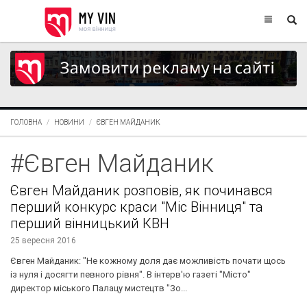
ГОЛОВНА
НОВИНИ
ЄВГЕН МАЙДАНИК
#Євген Майданик
Євген Майданик розповів, як починався
перший конкурс краси "Міс Вінниця" та
перший вінницький КВН
25 вересня 2016
Євген Майданик: "Не кожному доля дає можливість почати щось
із нуля і досягти певного рівня". В інтерв'ю газеті "Місто"
директор міського Палацу мистецтв "Зо...