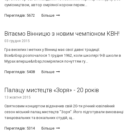
сумісництвом, автор омріяної корони перем...
Переглядів: 5672
Більше
Вітаємо Вінницю з новим чемпіоном КВН!
03 грудня 2015
Гра веселих і метких у Вінниці має свої давні традиції.
Все&nbsp;розпочалося 1 грудня 1962, коли школярі 9-В школи в
Мурах вперше&nbsp;помірялися почуттям гу...
Переглядів: 5408
Більше
Палацу мистецтв «Зоря» - 20 років
13 жовтня 2015
Святковим концертом відзначив свій 20-ти річний ювілейний
сезон міський палац мистецтв "Зоря". Його підготували вихованці
танцювальних та вокальних студій, щ...
Переглядів: 5314
Більше